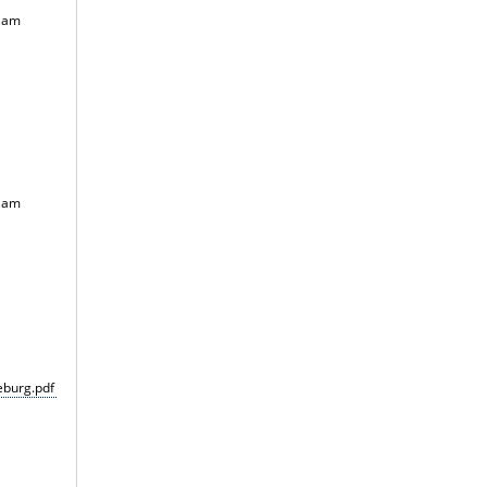
r am
r am
burg.pdf