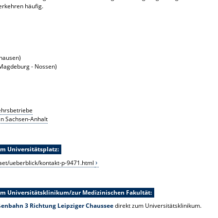
rkehren häufig.
rhausen)
(Magdeburg - Nossen)
hrsbetriebe
in Sachsen-Anhalt
 Universitätsplatz:
aet/ueberblick/kontakt-p-9471.html
Universitätsklinikum/zur Medizinischen Fakultät:
ßenbahn 3 Richtung Leipziger Chaussee
direkt zum Universitätsklinikum.