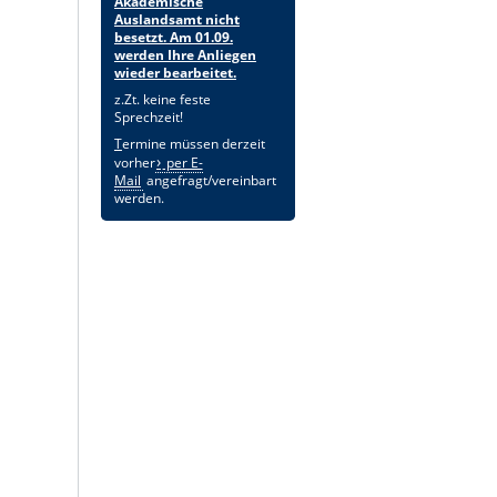
Akademische
Auslandsamt nicht
besetzt. Am 01.09.
werden Ihre Anliegen
wieder bearbeitet.
z.Zt. keine feste
Sprechzeit!
T
ermine müssen derzeit
vorher
per E-
Mail
angefragt/vereinbart
werden.