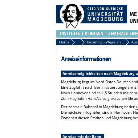
ME
UN
INSTITUTE
KLINIKEN
ZENTRALE EIN
Home
Akademisches Auslandsamt der Med
Incoming - Wege an die Medizinische Fakultät
Anreiseinformationen
Anreisemöglichkeiten nach Magdeburg 
Magdeburg liegt im Nord-Osten Deutschland
Eine Zugfahrt nach Berlin dauert ungefähr 2
Nach Hannover sind es 1,5 Stunden mit dem
Zum Flughafen Halle/Leipzig brauchen Sie a
Der zentrale Bahnhof in Magdeburg ist der
Die nächsten Flughäfen sind in Hannover, Hall
Zwischen diesen Städten und Magdeburg bes
Anreise mit der Bahn: