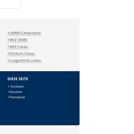
UMMD-Campusplan
MVZ UKMD
MVZ Cracau
Klinikum Cracau
Lungenklinik Lostau
DIESE SEITE
Vorlesen
Drucken
Permalink