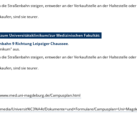
n die Straßenbahn steigen, entweder an der Verkaufstelle an der Haltestelle ode
aufen, sind sie teurer.
zum Universitätsklinikum/zur Medizinischen Fakultät:
nbahn 9 Richtung Leipziger Chaussee
.
linikum" aus.
n die Straßenbahn steigen, entweder an der Verkaufstelle an der Haltestelle ode
aufen, sind sie teurer.
//www.med.uni-magdeburg.de/Campusplan.html
g_media/Universit%C3%A4t/Dokumente+und+Formulare/Campusplan+Uni+Magde