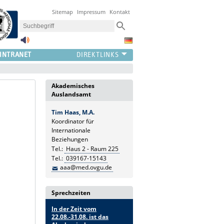
Sitemap
Impressum
Kontakt
INTRANET
Akademisches
Auslandsamt
Tim Haas, M.A.
Koordinator für
Internationale
Beziehungen
Tel.:
Haus 2 - Raum 225
Tel.:
039167-15143
aaa@med.ovgu.de
Sprechzeiten
In der Zeit vom
22.08.-31.08. ist das