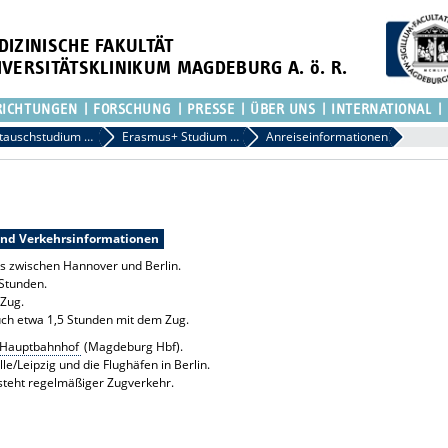
DIZINISCHE FAKULTÄT
IVERSITÄTSKLINIKUM MAGDEBURG A. ö. R.
RICHTUNGEN
FORSCHUNG
PRESSE
ÜBER UNS
INTERNATIONAL
izinischen Fakultät
Austauschstudium an der Medizinischen Fakultät
Erasmus+ Studium an der FME
Anreiseinformationen
und Verkehrsinformationen
s zwischen Hannover und Berlin.
 Stunden.
 Zug.
uch etwa 1,5 Stunden mit dem Zug.
Hauptbahnhof
(Magdeburg Hbf).
e/Leipzig und die Flughäfen in Berlin.
teht regelmäßiger Zugverkehr.