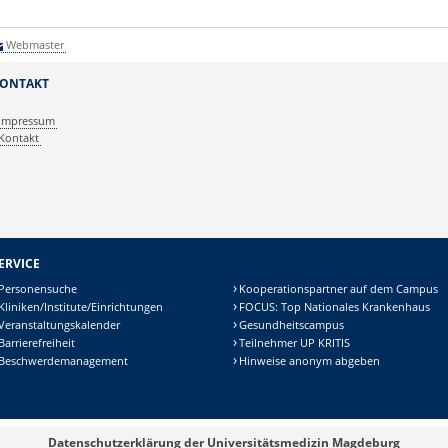
Webmaster
ONTAKT
Impressum
Kontakt
ERVICE
Personensuche
Kooperationspartner auf dem Campus
Kliniken/Institute/Einrichtungen
FOCUS: Top Nationales Krankenhaus
Veranstaltungskalender
Gesundheitscampus
Barrierefreiheit
Teilnehmer UP KRITIS
Beschwerdemanagement
Hinweise anonym abgeben
Datenschutzerklärung der Universitätsmedizin Magdeburg