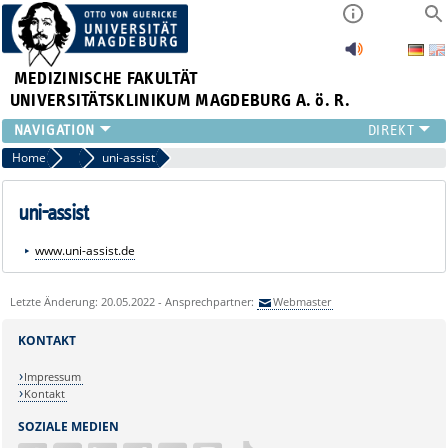
MEDIZINISCHE FAKULTÄT
UNIVERSITÄTSKLINIKUM MAGDEBURG A. ö. R.
INSTITUTE
Home
Bewerbungsverfahren
uni-assist
KLINIKEN
ZENTRALE EINRICHTUNGEN
uni-assist
FORSCHUNG
www.uni-assist.de
PRESSE
ÜBER UNS
Letzte Änderung: 20.05.2022 - Ansprechpartner:
Webmaster
INTERNATIONAL
INTRANET
KONTAKT
Impressum
Kontakt
SOZIALE MEDIEN