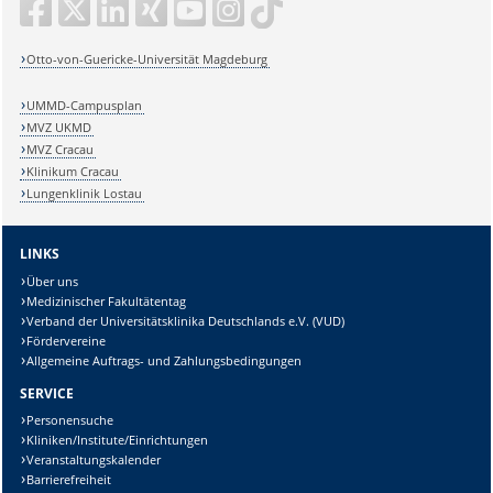
Otto-von-Guericke-Universität Magdeburg
UMMD-Campusplan
MVZ UKMD
MVZ Cracau
Klinikum Cracau
Lungenklinik Lostau
LINKS
Über uns
Medizinischer Fakultätentag
Verband der Universitätsklinika Deutschlands e.V. (VUD)
Fördervereine
Allgemeine Auftrags- und Zahlungsbedingungen
SERVICE
Personensuche
Kliniken/Institute/Einrichtungen
Veranstaltungskalender
Barrierefreiheit