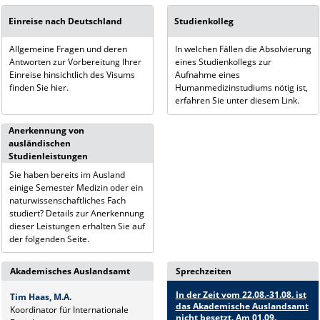
Einreise nach Deutschland
Studienkolleg
Allgemeine Fragen und deren
In welchen Fällen die Absolvierung
Antworten zur Vorbereitung Ihrer
eines Studienkollegs zur
Einreise hinsichtlich des Visums
Aufnahme eines
finden Sie hier.
Humanmedizinstudiums nötig ist,
erfahren Sie unter diesem Link.
Anerkennung von
ausländischen
Studienleistungen
Sie haben bereits im Ausland
einige Semester Medizin oder ein
naturwissenschaftliches Fach
studiert? Details zur Anerkennung
dieser Leistungen erhalten Sie auf
der folgenden Seite.
Akademisches Auslandsamt
Sprechzeiten
In der Zeit vom 22.08.-31.08. ist
Tim Haas, M.A.
das Akademische Auslandsamt
Koordinator für Internationale
nicht besetzt. Am 01.09.