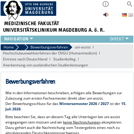
MEDIZINISCHE FAKULTÄT
UNIVERSITÄTSKLINIKUM MAGDEBURG A. ö. R.
INSTITUTE
Home
Vollstudium im Fach Humanmedizin
Bewerbungsverfahren
uni-assist
Hochschulauswahlverfahren der OVGU (Humanmedizin)
KLINIKEN
Einreise nach Deutschland
Studienkolleg
ZENTRALE EINRICHTUNGEN
Anerkennung von ausländischen Studienleistungen
FORSCHUNG
PRESSE
Bewerbungsverfahren
ÜBER UNS
INTERNATIONAL
Wie in den Informationen beschrieben, erfolgen alle Bewerbungen zur
Zulassung zum ersten Fachsemester direkt über uni-assist.
INTRANET
Der Bewerbungsschluss für das
Wintersemester 2026 / 2027
ist der
15.
Juli 2026
.
Bitte beachten Sie, dass an diesem Tag alle Unterlagen bei uni-assist
eingegangen sein müssen und wir
keine Nachreichungen
akzeptieren.
Dazu gehört auch die Nachreichung vom Testergebnis eines noch zu
absolvierenden Deutschkenntnisnachweises.