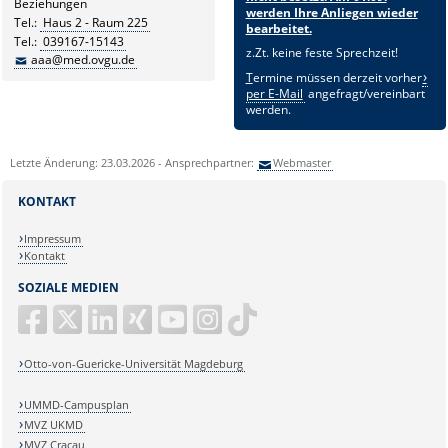
Beziehungen
werden Ihre Anliegen wieder
Tel.:
Haus 2 - Raum 225
bearbeitet.
Tel.:
039167-15143
z.Zt. keine feste Sprechzeit!
aaa@med.ovgu.de
T
ermine müssen derzeit vorher
per E-Mail
angefragt/vereinbart
werden.
Letzte Änderung: 23.03.2026 - Ansprechpartner:
Webmaster
KONTAKT
Impressum
Kontakt
SOZIALE MEDIEN
Otto-von-Guericke-Universität Magdeburg
UMMD-Campusplan
MVZ UKMD
MVZ Cracau