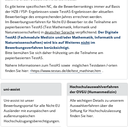
Es gibt keine spezifischen NC, da die Bewerberrankings immer auf Basis
der HZB / FSP- Ergebnissen sowie TestAS-Ergebnissen der aktuellen
Bewerberlage des entsprechenden Jahres errechnet werden.
Im Bewerbungsverfahren für Nicht-EU-Bewerber ist die Teilnahme am
papierbasierten TestAS (Test Mathematik, Informatik und
Naturwissenschaften) in
deutscher Sprache
verpflichtend.
Der Digitale
TestAS (Fachmodule Medizin und/oder Mathematik, Informatik und
Naturwissenschaften) wird bis auf Weiteres
nicht
im
Bewerbungsverfahren berücksichtigt.
Bitte bemühen Sie sich daher frühzeitig um die Teilnahme am
papierbasierten TestAS.
Nähere Informationen zum TestAS sowie möglichen Testdaten /-orten
finden Sie hier:
https://www.testas.de/de/test_mathinat.htm
.
Hochschulauswahlverfahren
uni-assist
der OVGU (Humanmedizin)
Uni-assist ist unser
Alle wichtigen Details zu unserem
Bewerbungsportal für alle Nicht-EU
Auswahlverfahren über die
Ausländer mit europäischen und
Stiftung für Hochschulzulassung
außereuropäischen
finden Sie hier.
Hochschulzugangsberechtigungen.