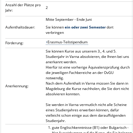
Anzahl der Plätze pro
2
Jahr:
Mitte September - Ende Juni
Aufenthaltsdauer:
Sie können
ein oder zwei Semester
dort
verbringen
Erasmus-Teilstipendium
Förderung:
Sie können Kurse aus
unserem 3., 4. und 5.
Studienjahr in Varna absolvieren, die Ihnen bei uns
anerkannt werden.
Hierfür ist eine vorherige Äquivalenzprüfung durch
die jeweiligen Fachbereiche an der OvGU
notwendig.
Nach dem Aufenthalt in Varna müssen Sie dann in
Anerkennung:
Magdeburg die Kurse nachholen, die Sie dort nicht
absolvieren konnten.
Sie werden in Varna vermutlich nicht alle Scheine
eines Studienjahres erwerben können, dafür
vielleicht schon einige aus dem darauffolgenden
Studienjahr.
gute Englischkenntnisse (B1) oder Bulgarisch -
Hat Auswirkungen auf die Kurse, die Sie belegen