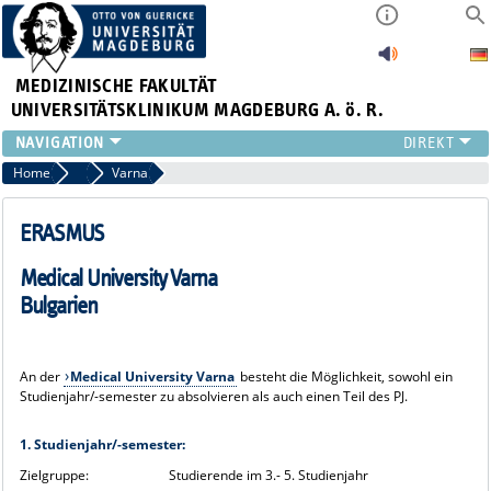
MEDIZINISCHE FAKULTÄT
UNIVERSITÄTSKLINIKUM MAGDEBURG A. ö. R.
INSTITUTE
Home
Unsere Partneruniversitäten
Varna
KLINIKEN
ZENTRALE EINRICHTUNGEN
ERASMUS
FORSCHUNG
Medical University Varna
PRESSE
Bulgarien
ÜBER UNS
INTERNATIONAL
INTRANET
An der
Medical University Varna
besteht die Möglichkeit, sowohl ein
Studienjahr/-semester zu absolvieren als auch einen Teil des PJ.
1. Studienjahr/-semester:
Zielgruppe:
Studierende im
3.- 5. Studienjahr