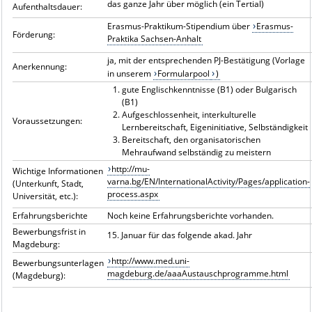
das ganze Jahr über möglich (ein Tertial)
Aufenthaltsdauer:
Erasmus-Praktikum-Stipendium über
Erasmus-
Förderung:
Praktika Sachsen-Anhalt
ja, mit der entsprechenden PJ-Bestätigung (Vorlage
Anerkennung:
in unserem
Formularpool
)
gute Englischkenntnisse (B1) oder Bulgarisch
(B1)
Aufgeschlossenheit, interkulturelle
Voraussetzungen:
Lernbereitschaft, Eigeninitiative, Selbständigkeit
Bereitschaft, den organisatorischen
Mehraufwand selbständig zu meistern
http://mu-
Wichtige Informationen
varna.bg/EN/InternationalActivity/Pages/application-
(Unterkunft, Stadt,
process.aspx
Universität, etc.):
Erfahrungsberichte
Noch keine Erfahrungsberichte vorhanden.
Bewerbungsfrist in
15. Januar für das folgende akad. Jahr
Magdeburg:
http://www.med.uni-
Bewerbungsunterlagen
magdeburg.de/aaaAustauschprogramme.html
(Magdeburg):