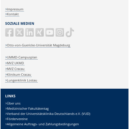
Impressum
Kontakt
SOZIALE MEDIEN
Otto-von-Guericke-Universität Magdeburg
UMMD-Campusplan
MVZ UKMD
MVZ Cracau
Klinikum Cracau
Lungenklinik Lostau
LINKS
Über uns
Medizinischer Fakultätentag
Verband der Universitätsklinika Deutschlands e.V. (VUD)
Fördervereine
Allgemeine Auftrags- und Zahlungsbedingungen