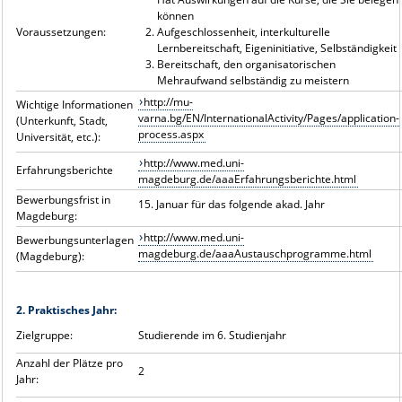
können
Voraussetzungen:
Aufgeschlossenheit, interkulturelle
Lernbereitschaft, Eigeninitiative, Selbständigkeit
Bereitschaft, den organisatorischen
Mehraufwand selbständig zu meistern
http://mu-
Wichtige Informationen
varna.bg/EN/InternationalActivity/Pages/application-
(Unterkunft, Stadt,
process.aspx
Universität, etc.):
http://www.med.uni-
Erfahrungsberichte
magdeburg.de/aaaErfahrungsberichte.html
Bewerbungsfrist in
15. Januar für das folgende akad. Jahr
Magdeburg:
http://www.med.uni-
Bewerbungsunterlagen
magdeburg.de/aaaAustauschprogramme.html
(Magdeburg):
2. Praktisches Jahr:
Zielgruppe:
Studierende im 6. Studienjahr
Anzahl der Plätze pro
2
Jahr: