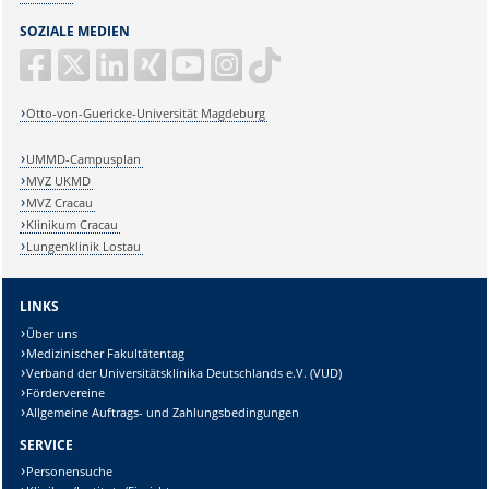
SOZIALE MEDIEN
Otto-von-Guericke-Universität Magdeburg
UMMD-Campusplan
MVZ UKMD
MVZ Cracau
Klinikum Cracau
Lungenklinik Lostau
LINKS
Über uns
Medizinischer Fakultätentag
Verband der Universitätsklinika Deutschlands e.V. (VUD)
Fördervereine
Allgemeine Auftrags- und Zahlungsbedingungen
SERVICE
Personensuche