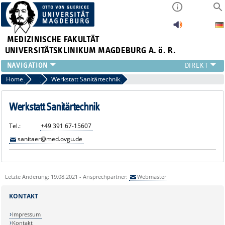
MEDIZINISCHE FAKULTÄT
UNIVERSITÄTSKLINIKUM MAGDEBURG A. ö. R.
INSTITUTE
Home
G4.2.3 Wärme-/Sanitärtechnik und Energiewirtschaft
Werkstatt Sanitärtechnik
KLINIKEN
ZENTRALE EINRICHTUNGEN
Werkstatt Sanitärtechnik
FORSCHUNG
Tel.:
+49 391 67-15607
PRESSE
sanitaer@med.ovgu.de
ÜBER UNS
INTERNATIONAL
INTRANET
Letzte Änderung: 19.08.2021 - Ansprechpartner:
Webmaster
KONTAKT
Impressum
Kontakt