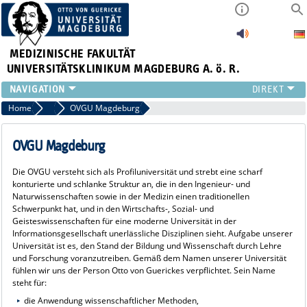
MEDIZINISCHE FAKULTÄT
UNIVERSITÄTSKLINIKUM MAGDEBURG A. ö. R.
INSTITUTE
Home
Über Uns
OVGU Magdeburg
KLINIKEN
ZENTRALE EINRICHTUNGEN
OVGU Magdeburg
FORSCHUNG
Die OVGU versteht sich als Profiluniversität und strebt eine scharf
PRESSE
konturierte und schlanke Struktur an, die in den Ingenieur- und
ÜBER UNS
Naturwissenschaften sowie in der Medizin einen traditionellen
Schwerpunkt hat, und in den Wirtschafts-, Sozial- und
INTERNATIONAL
Geisteswissenschaften für eine moderne Universität in der
INTRANET
Informationsgesellschaft unerlässliche Disziplinen sieht. Aufgabe unserer
Universität ist es, den Stand der Bildung und Wissenschaft durch Lehre
und Forschung voranzutreiben. Gemäß dem Namen unserer Universität
fühlen wir uns der Person Otto von Guerickes verpflichtet. Sein Name
steht für:
die Anwendung wissenschaftlicher Methoden,