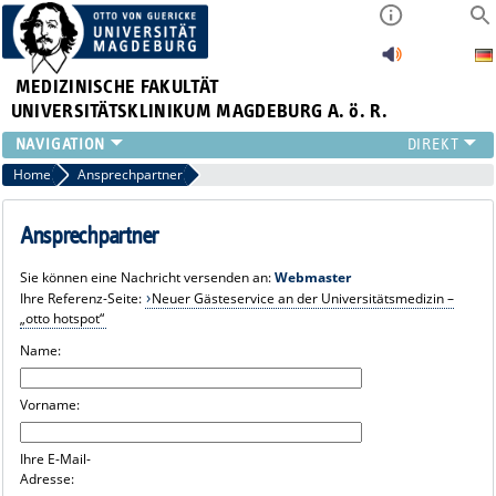
MEDIZINISCHE FAKULTÄT
UNIVERSITÄTSKLINIKUM MAGDEBURG A. ö. R.
INSTITUTE
Home
Ansprechpartner
KLINIKEN
ZENTRALE EINRICHTUNGEN
Ansprechpartner
FORSCHUNG
Sie können eine Nachricht versenden an:
Webmaster
PRESSE
Ihre Referenz-Seite:
Neuer Gästeservice an der Universitätsmedizin –
ÜBER UNS
„otto hotspot“
INTERNATIONAL
Name:
INTRANET
Vorname:
Ihre E-Mail-
Adresse: