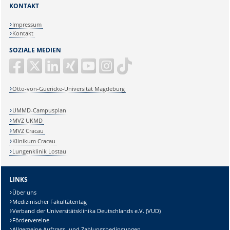
KONTAKT
Impressum
Kontakt
SOZIALE MEDIEN
Otto-von-Guericke-Universität Magdeburg
UMMD-Campusplan
MVZ UKMD
MVZ Cracau
Klinikum Cracau
Lungenklinik Lostau
LINKS
Über uns
Medizinischer Fakultätentag
Verband der Universitätsklinika Deutschlands e.V. (VUD)
Fördervereine
Allgemeine Auftrags- und Zahlungsbedingungen