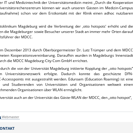
er IT und Medizintechnik der Universitätsmedizin meint: „Durch die Kooperation
ersitätsrechenzentrum können wir auch unseren Gästen im Medizin-Campus
otaufnahme) schon vor dem Erstkontakt mit der Klinik einen adhoc nutzbaren
tsklinikum Magdeburg wird die Verbreitung der ‚otto hotspots‘ erhöht und die
önnen die Magdeburger sowie Besucher unserer Stadt an immer mehr Orten darauf
ftsführer der MDCC.
ner im Dezember 2013 durch Oberbürgermeister Dr. Lutz Trümper und dem MDCC
hneten Kooperationsvereinbarung. Daraufhin wurden in Magdeburgs Innenstadt
 durch die MDCC Magdeburg-City-Com GmbH errichtet.
durch die von der Universität Magdeburg initiierte Kopplung der „otto hotspots“
Universitätsnetzwerk erfolgte. Dadurch konnte das geschützte DFN-
Accesspoints mit ausgestrahlt werden. Eduroam (Education Roaming) ist eine
den und Studierenden von Universitäten und Organisationen weltweit einen
lnehmenden Organisationen über WLAN ermöglicht.
iversität auch an der Universität das Gäste-WLAN der MDCC, den „otto hotspot“,
Webmaster
ONTAKT