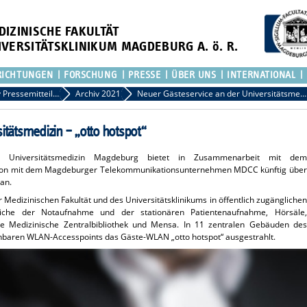
DIZINISCHE FAKULTÄT
IVERSITÄTSKLINIKUM MAGDEBURG A. ö. R.
RICHTUNGEN
FORSCHUNG
PRESSE
ÜBER UNS
INTERNATIONAL
Archiv Pressemitteilungen
Archiv 2021
Neuer Gästeservice an der Universitätsmedizin – „otto hotspot“
itätsmedizin – „otto hotspot“
Universitätsmedizin Magdeburg bietet in Zusammenarbeit mit dem
tion mit dem Magdeburger Telekommunikationsunternehmen MDCC künftig über
 an.
Medizinischen Fakultät und des Universitätsklinikums in öffentlich zugänglichen
eiche der Notaufnahme und der stationären Patientenaufnahme, Hörsäle,
e Medizinische Zentralbibliothek und Mensa. In 11 zentralen Gebäuden des
chbaren WLAN-Accesspoints das Gäste-WLAN „otto hotspot“ ausgestrahlt.