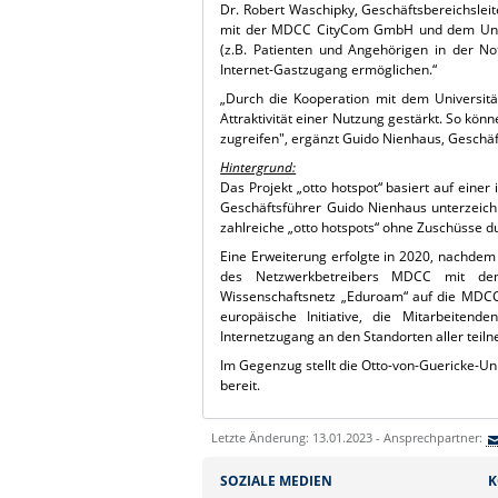
Dr. Robert Waschipky, Geschäftsbereichsleit
mit der MDCC CityCom GmbH und dem Univ
(z.B. Patienten und Angehörigen in der N
Internet-Gastzugang ermöglichen.“
„Durch die Kooperation mit dem Universitä
Attraktivität einer Nutzung gestärkt. So k
zugreifen", ergänzt Guido Nienhaus, Geschä
Hintergrund:
Das Projekt „otto hotspot“ basiert auf ei
Geschäftsführer Guido Nienhaus unterzeic
zahlreiche „otto hotspots“ ohne Zuschüsse
Eine Erweiterung erfolgte in 2020, nachdem 
des Netzwerkbetreibers MDCC mit dem 
Wissenschaftsnetz „Eduroam“ auf die MDCC-
europäische Initiative, die Mitarbeiten
Internetzugang an den Standorten aller tei
Im Gegenzug stellt die Otto-von-Guericke-Un
bereit.
Letzte Änderung: 13.01.2023 - Ansprechpartner:
SOZIALE MEDIEN
K