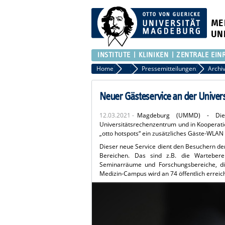
ME
UN
INSTITUTE
KLINIKEN
ZENTRALE EIN
Home
Presse
Pressemitteilungen
Neuer Gästeservice an der Univers
12.03.2021 -
Magdeburg (UMMD) - Die 
Universitätsrechenzentrum und in Koopera
„otto hotspots“ ein zusätzliches Gäste-WLAN
Dieser neue Service dient den Besuchern der 
Bereichen. Das sind z.B. die Warteber
Seminarräume und Forschungsbereiche, di
Medizin-Campus wird an 74 öffentlich errei