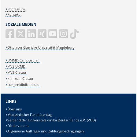
Impressum
Kontakt
SOZIALE MEDIEN
Otto-von-Guericke-Universität Magdeburg
UMMD-Campusplan
MVZ UKMD
MVZ Cracau
Klinikum Cracau
Lungenklinik Lostau
LINKS
Über uns
Medizinischer Fakultätentag
Verband der Universitätsklinika Deutschlands e.V. (VUD)
Fördervereine
Allgemeine Auftrags- und Zahlungsbedingungen