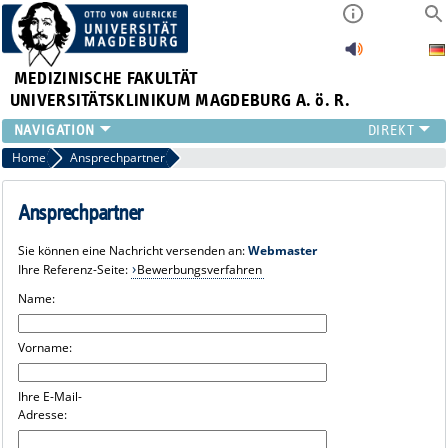
MEDIZINISCHE FAKULTÄT
UNIVERSITÄTSKLINIKUM MAGDEBURG A. ö. R.
INSTITUTE
Home
Ansprechpartner
KLINIKEN
ZENTRALE EINRICHTUNGEN
Ansprechpartner
FORSCHUNG
Sie können eine Nachricht versenden an:
Webmaster
PRESSE
Ihre Referenz-Seite:
Bewerbungsverfahren
ÜBER UNS
Name:
INTERNATIONAL
INTRANET
Vorname:
Ihre E-Mail-
Adresse: