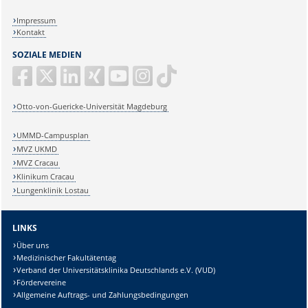
Impressum
Kontakt
SOZIALE MEDIEN
Otto-von-Guericke-Universität Magdeburg
UMMD-Campusplan
MVZ UKMD
MVZ Cracau
Klinikum Cracau
Lungenklinik Lostau
LINKS
Über uns
Medizinischer Fakultätentag
Verband der Universitätsklinika Deutschlands e.V. (VUD)
Fördervereine
Allgemeine Auftrags- und Zahlungsbedingungen