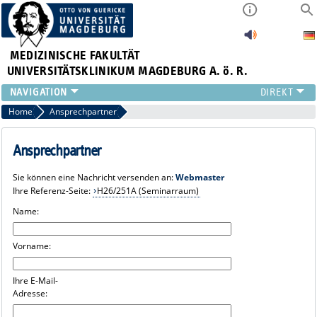
MEDIZINISCHE FAKULTÄT
UNIVERSITÄTSKLINIKUM MAGDEBURG A. ö. R.
INSTITUTE
Home
Ansprechpartner
KLINIKEN
ZENTRALE EINRICHTUNGEN
Ansprechpartner
FORSCHUNG
Sie können eine Nachricht versenden an:
Webmaster
PRESSE
Ihre Referenz-Seite:
H26/251A (Seminarraum)
ÜBER UNS
Name:
INTERNATIONAL
INTRANET
Vorname:
Ihre E-Mail-
Adresse: