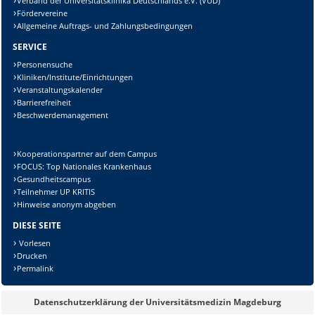
Verband der Universitätsklinika Deutschlands e.V. (VUD)
Fördervereine
Allgemeine Auftrags- und Zahlungsbedingungen
SERVICE
Personensuche
Kliniken/Institute/Einrichtungen
Veranstaltungskalender
Barrierefreiheit
Beschwerdemanagement
Kooperationspartner auf dem Campus
FOCUS: Top Nationales Krankenhaus
Gesundheitscampus
Teilnehmer UP KRITIS
Hinweise anonym abgeben
DIESE SEITE
Vorlesen
Drucken
Permalink
Datenschutzerklärung der Universitätsmedizin Magdeburg