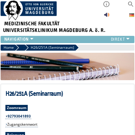
MEDIZINISCHE FAKULTÄT
UNIVERSITÄTSKLINIKUM MAGDEBURG A. ö. R.
INSTITUTE
Home
Seminarräume
H26/251A (Seminarraum)
KLINIKEN
ZENTRALE EINRICHTUNGEN
FORSCHUNG
PRESSE
ÜBER UNS
INTERNATIONAL
H26/251A (Seminarraum)
INTRANET
Zoomraum
92793041893
Zugangskennwort
Belegung