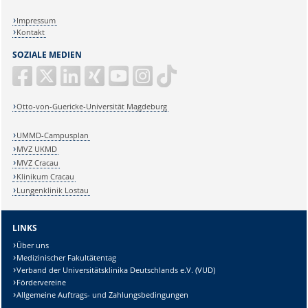
Impressum
Kontakt
SOZIALE MEDIEN
Otto-von-Guericke-Universität Magdeburg
UMMD-Campusplan
MVZ UKMD
MVZ Cracau
Klinikum Cracau
Lungenklinik Lostau
LINKS
Über uns
Medizinischer Fakultätentag
Verband der Universitätsklinika Deutschlands e.V. (VUD)
Fördervereine
Allgemeine Auftrags- und Zahlungsbedingungen