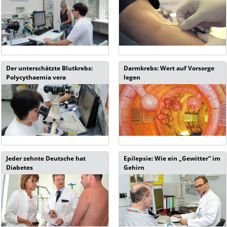
Der unterschätzte Blutkrebs:
Darmkrebs: Wert auf Vorsorge
Polycythaemia vera
legen
Jeder zehnte Deutsche hat
Epilepsie: Wie ein „Gewitter“ im
Diabetes
Gehirn