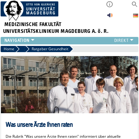
MEDIZINISCHE FAKULTÄT
UNIVERSITÄTSKLINIKUM MAGDEBURG A. ö. R.
INSTITUTE
Home
Patienten & Gäste
Ratgeber Gesundheit
KLINIKEN
ZENTRALE EINRICHTUNGEN
FORSCHUNG
PRESSE
ÜBER UNS
INTERNATIONAL
INTRANET
Was unsere Ärzte Ihnen raten
Die Rubrik "Was unsere Ärzte Ihnen raten" informiert über aktuelle