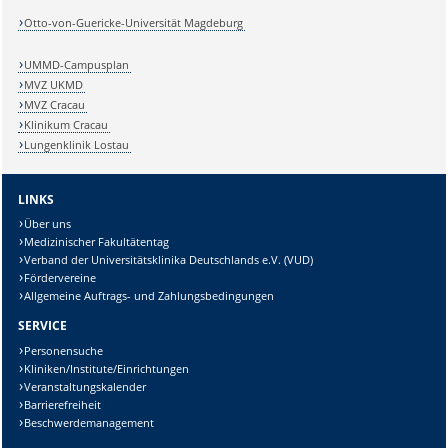
Otto-von-Guericke-Universität Magdeburg
UMMD-Campusplan
MVZ UKMD
MVZ Cracau
Klinikum Cracau
Lungenklinik Lostau
LINKS
Über uns
Medizinischer Fakultätentag
Verband der Universitätsklinika Deutschlands e.V. (VUD)
Fördervereine
Allgemeine Auftrags- und Zahlungsbedingungen
SERVICE
Personensuche
Kliniken/Institute/Einrichtungen
Veranstaltungskalender
Barrierefreiheit
Beschwerdemanagement