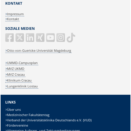
KONTAKT
Impressum
Kontakt
SOZIALE MEDIEN
Otto-von-Guericke-Universität Magdeburg
UMMD-Campusplan
MVZ UKMD
MVZ Cracau
Klinikum Cracau
Lungenklinik Lostau
LINKS
Über uns
Medizinischer Fakultätentag
Verband der Universitätsklinika Deutschlands e.V. (VUD)
Fördervereine
Allgemeine Auftrags- und Zahlungsbedingungen