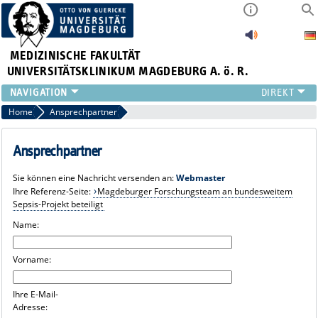
MEDIZINISCHE FAKULTÄT
UNIVERSITÄTSKLINIKUM MAGDEBURG A. ö. R.
INSTITUTE
Home
Ansprechpartner
KLINIKEN
ZENTRALE EINRICHTUNGEN
Ansprechpartner
FORSCHUNG
Sie können eine Nachricht versenden an:
Webmaster
PRESSE
Ihre Referenz-Seite:
Magdeburger Forschungsteam an bundesweitem
ÜBER UNS
Sepsis-Projekt beteiligt
INTERNATIONAL
Name:
INTRANET
Vorname:
Ihre E-Mail-
Adresse: