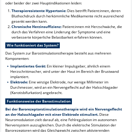
oder beider der zwei Hauptindikationen leiden:
Therapieresistente Hypertonie:
Dies betrifft Patient:innen, deren
Bluthochdruck durch herkömmliche Medikamente nicht ausreichend
gesenkt werden kann.
Chronische Herzinsuffizienz:
Patient:innen mit Herzschwäche, die
durch das Verfahren eine Linderung der Symptome und eine
verbesserte körperliche Belastbarkeit erfahren können.
Wie funktioniert das System?
Das System zur Barostimulationstherapie besteht aus mehreren
Komponenten:
Implantiertes Gerät:
Ein kleiner Impulsgeber, ähnlich einem
Herzschrittmacher, wird unter der Haut im Bereich der Brustwand
implantiert.
Elektrode:
Eine winzige Elektrode, nur wenige Millimeter im
Durchmesser, wird an ein Nervengeflecht auf der Halsschlagader
(Karotisbifurkation) angebracht.
Funktionsweise der Barostimulation
Bei der Barorezeptorstimulationstherapie wird ein Nervengeflecht
an der Halsschlagader mit einer Elektrode stimuliert.
Diese
Neuromodulation zielt darauf ab, eine Fehlregulation im autonomen
Nervensystem auszugleichen. Durch die elektrische Stimulation der
Barorezeptoren wird das Gleichgewicht zwischen aktivierenden