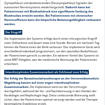
(Sympathikus) und deaktivierenden (Parasympathikus) Signalen des
autonomen Nervensystems wiederhergestellt.
Dadurch kann bei
Patient:innen mit Bluthochdruck eine signifikante Senkung des
Blutdruckes erreicht werden. Bei Patient:innen mit chronischer
Herzinsuffizienz kann die körperliche Belastungsfähigkeit verbessert
werden.
Der Eingriff
Die Implantation des Systems erfolgt durch einen chirurgischen Eingriff
unter Vollnarkose und dauert etwa eine Stunde. Bereits am nächsten Tag
können die Patient:innen die Klinik verlassen. Das implantierte Gerät wird
anschließend individuell programmiert, um den speziellen Bedürfnissen
der Patient:innen gerecht zu werden. Ein weiterer Vorteil des Systems ist
seine MRT-Fähigkeit, was die medizinische Betreuung der Patient:innen
erleichtert.
Interdisziplinäre Zusammenarbeit als Schlüssel zum Erfolg
Der Erfolg der Barostimulationstherapie an der Universitätsmedizin
Magdeburg basiert auf einer engen interdisziplinären
Zusammenarbeit.
Die Implantation wird von der Herzchirurgie
durchgeführt, während die Vor- und Nachbetreuung in den Händen der
Kardiologie und Nephrologie liegt. Diese umfassende Betreuung stellt
sicher, dass die Patient:innen optimal versorgt werden und die Therapie
bestmögliche Ergebnisse erzielt.