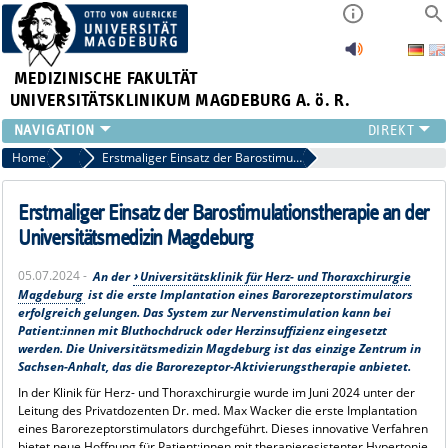
MEDIZINISCHE FAKULTÄT
UNIVERSITÄTSKLINIKUM MAGDEBURG A. ö. R.
INSTITUTE
Home
Archiv 2024 News
Erstmaliger Einsatz der Barostimulationstherapie an der Universitätsmedizin Magdeburg
KLINIKEN
ZENTRALE EINRICHTUNGEN
Erstmaliger Einsatz der Barostimulationstherapie an der
FORSCHUNG
Universitätsmedizin Magdeburg
PRESSE
05.07.2024 -
An der
Universitätsklinik für Herz- und Thoraxchirurgie
ÜBER UNS
Magdeburg
ist die erste Implantation eines Barorezeptorstimulators
INTERNATIONAL
erfolgreich gelungen. Das System zur Nervenstimulation kann bei
Patient:innen mit Bluthochdruck oder Herzinsuffizienz eingesetzt
INTRANET
werden. Die Universitätsmedizin Magdeburg ist das einzige Zentrum in
Sachsen-Anhalt, das die Barorezeptor-Aktivierungstherapie anbietet.
In der Klinik für Herz- und Thoraxchirurgie wurde im Juni 2024 unter der
Leitung des Privatdozenten Dr. med. Max Wacker die erste Implantation
eines Barorezeptorstimulators durchgeführt. Dieses innovative Verfahren
bietet neue Hoffnung für Patient:innen mit therapieresistenter Hypertonie