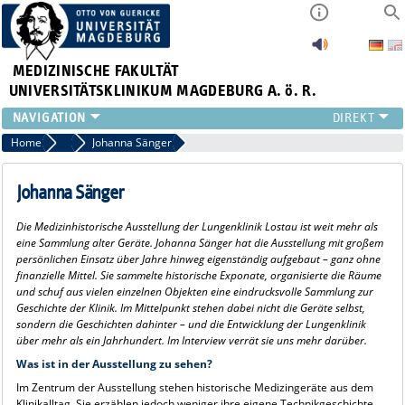
MEDIZINISCHE FAKULTÄT
UNIVERSITÄTSKLINIKUM MAGDEBURG A. ö. R.
INSTITUTE
Home
#TeamUMMD
Johanna Sänger
KLINIKEN
ZENTRALE EINRICHTUNGEN
Johanna Sänger
FORSCHUNG
Die Medizinhistorische Ausstellung der Lungenklinik Lostau ist weit mehr als
PRESSE
eine Sammlung alter Geräte. Johanna Sänger hat die Ausstellung mit großem
ÜBER UNS
persönlichen Einsatz über Jahre hinweg eigenständig aufgebaut – ganz ohne
finanzielle Mittel. Sie sammelte historische Exponate, organisierte die Räume
INTERNATIONAL
und schuf aus vielen einzelnen Objekten eine eindrucksvolle Sammlung zur
INTRANET
Geschichte der Klinik. Im Mittelpunkt stehen dabei nicht die Geräte selbst,
sondern die Geschichten dahinter – und die Entwicklung der Lungenklinik
über mehr als ein Jahrhundert. Im Interview verrät sie uns mehr darüber.
Was ist in der Ausstellung zu sehen?
Im Zentrum der Ausstellung stehen historische Medizingeräte aus dem
Klinikalltag. Sie erzählen jedoch weniger ihre eigene Technikgeschichte