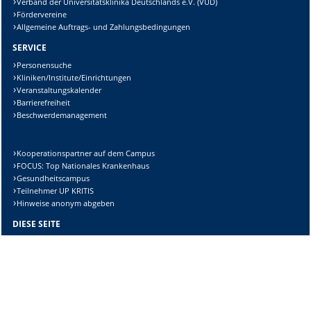
Verband der Universitätsklinika Deutschlands e.V. (VUD)
Fördervereine
Allgemeine Auftrags- und Zahlungsbedingungen
SERVICE
Personensuche
Kliniken/Institute/Einrichtungen
Veranstaltungskalender
Barrierefreiheit
Beschwerdemanagement
Kooperationspartner auf dem Campus
FOCUS: Top Nationales Krankenhaus
Gesundheitscampus
Teilnehmer UP KRITIS
Hinweise anonym abgeben
DIESE SEITE
Vorlesen
Drucken
Permalink
Datenschutzerklärung der Universitätsmedizin Magdeburg