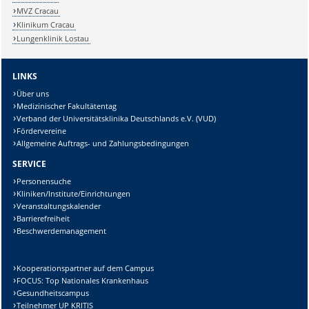
MVZ Cracau
Klinikum Cracau
Lungenklinik Lostau
LINKS
Über uns
Medizinischer Fakultätentag
Verband der Universitätsklinika Deutschlands e.V. (VUD)
Fördervereine
Allgemeine Auftrags- und Zahlungsbedingungen
SERVICE
Personensuche
Kliniken/Institute/Einrichtungen
Veranstaltungskalender
Barrierefreiheit
Beschwerdemanagement
Kooperationspartner auf dem Campus
FOCUS: Top Nationales Krankenhaus
Gesundheitscampus
Teilnehmer UP KRITIS