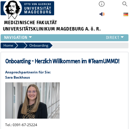
MEDIZINISCHE FAKULTÄT
UNIVERSITÄTSKLINIKUM MAGDEBURG A. ö. R.
INSTITUTE
Home
Karriere
Onboarding
KLINIKEN
ZENTRALE EINRICHTUNGEN
Onboarding - Herzlich Willkommen im #TeamUMMD!
FORSCHUNG
Ansprechpartnerin für Sie:
PRESSE
Sara Backhaus
ÜBER UNS
INTERNATIONAL
INTRANET
Tel.: 0391-67-25224