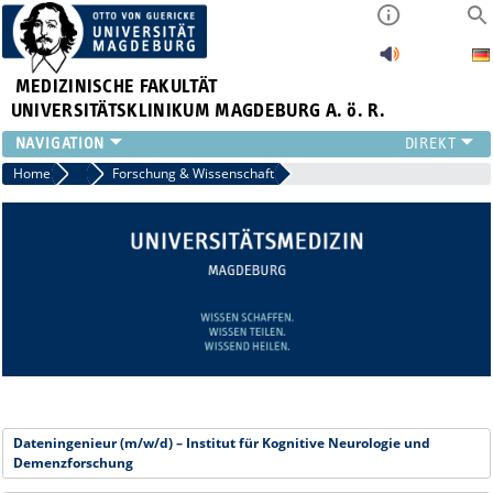
MEDIZINISCHE FAKULTÄT
UNIVERSITÄTSKLINIKUM MAGDEBURG A. ö. R.
INSTITUTE
Home
Stellenangebote
Forschung & Wissenschaft
KLINIKEN
ZENTRALE EINRICHTUNGEN
FORSCHUNG
PRESSE
ÜBER UNS
INTERNATIONAL
INTRANET
Dateningenieur (m/w/d) – Institut für Kognitive Neurologie und
Demenzforschung