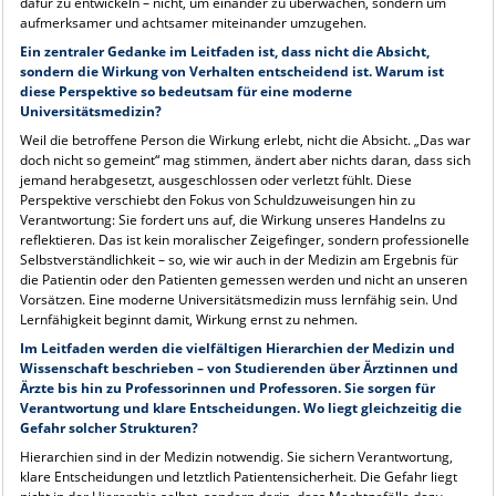
dafür zu entwickeln – nicht, um einander zu überwachen, sondern um
aufmerksamer und achtsamer miteinander umzugehen.
Ein zentraler Gedanke im Leitfaden ist, dass nicht die Absicht,
sondern die Wirkung von Verhalten entscheidend ist. Warum ist
diese Perspektive so bedeutsam für eine moderne
Universitätsmedizin?
Weil die betroffene Person die Wirkung erlebt, nicht die Absicht. „Das war
doch nicht so gemeint“ mag stimmen, ändert aber nichts daran, dass sich
jemand herabgesetzt, ausgeschlossen oder verletzt fühlt. Diese
Perspektive verschiebt den Fokus von Schuldzuweisungen hin zu
Verantwortung: Sie fordert uns auf, die Wirkung unseres Handelns zu
reflektieren. Das ist kein moralischer Zeigefinger, sondern professionelle
Selbstverständlichkeit – so, wie wir auch in der Medizin am Ergebnis für
die Patientin oder den Patienten gemessen werden und nicht an unseren
Vorsätzen. Eine moderne Universitätsmedizin muss lernfähig sein. Und
Lernfähigkeit beginnt damit, Wirkung ernst zu nehmen.
Im Leitfaden werden die vielfältigen Hierarchien der Medizin und
Wissenschaft beschrieben – von Studierenden über Ärztinnen und
Ärzte bis hin zu Professorinnen und Professoren. Sie sorgen für
Verantwortung und klare Entscheidungen. Wo liegt gleichzeitig die
Gefahr solcher Strukturen?
Hierarchien sind in der Medizin notwendig. Sie sichern Verantwortung,
klare Entscheidungen und letztlich Patientensicherheit. Die Gefahr liegt