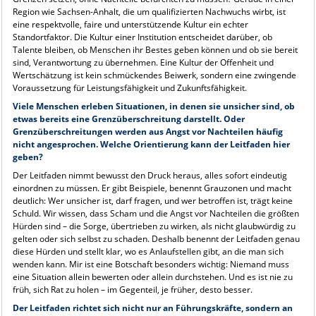
Region wie Sachsen-Anhalt, die um qualifizierten Nachwuchs wirbt, ist
eine respektvolle, faire und unterstützende Kultur ein echter
Standortfaktor. Die Kultur einer Institution entscheidet darüber, ob
Talente bleiben, ob Menschen ihr Bestes geben können und ob sie bereit
sind, Verantwortung zu übernehmen. Eine Kultur der Offenheit und
Wertschätzung ist kein schmückendes Beiwerk, sondern eine zwingende
Voraussetzung für Leistungsfähigkeit und Zukunftsfähigkeit.
Viele Menschen erleben Situationen, in denen sie unsicher sind, ob
etwas bereits eine Grenzüberschreitung darstellt. Oder
Grenzüberschreitungen werden aus Angst vor Nachteilen häufig
nicht angesprochen. Welche Orientierung kann der Leitfaden hier
geben?
Der Leitfaden nimmt bewusst den Druck heraus, alles sofort eindeutig
einordnen zu müssen. Er gibt Beispiele, benennt Grauzonen und macht
deutlich: Wer unsicher ist, darf fragen, und wer betroffen ist, trägt keine
Schuld. Wir wissen, dass Scham und die Angst vor Nachteilen die größten
Hürden sind – die Sorge, übertrieben zu wirken, als nicht glaubwürdig zu
gelten oder sich selbst zu schaden. Deshalb benennt der Leitfaden genau
diese Hürden und stellt klar, wo es Anlaufstellen gibt, an die man sich
wenden kann. Mir ist eine Botschaft besonders wichtig: Niemand muss
eine Situation allein bewerten oder allein durchstehen. Und es ist nie zu
früh, sich Rat zu holen – im Gegenteil, je früher, desto besser.
Der Leitfaden richtet sich nicht nur an Führungskräfte, sondern an