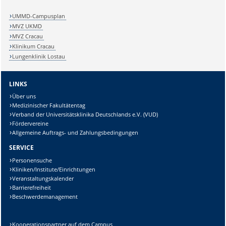
UMMD-Campusplan
MVZ UKMD
MVZ Cracau
Klinikum Cracau
Lungenklinik Lostau
LINKS
Über uns
Medizinischer Fakultätentag
Verband der Universitätsklinika Deutschlands e.V. (VUD)
Fördervereine
Allgemeine Auftrags- und Zahlungsbedingungen
SERVICE
Personensuche
Kliniken/Institute/Einrichtungen
Veranstaltungskalender
Barrierefreiheit
Beschwerdemanagement
Kooperationspartner auf dem Campus