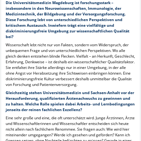
Die Universitätsmedizin Magdeburg ist forschungsstark –
insbesondere in den Neurowissenschaften, Immunologie, der
Medizintechnik, der Bildgebung und der Versorgungsforschung.
Diese Forschung lebt von unterschiedlichen Perspektiven und
kritischem Austausch. Inwiefern trägt eine vielfältige und
diskriminierungsfreie Umgebung zur wissenschaftlichen Qualität
bei?
Wissenschaft lebt nicht nur von Fakten, sondern vom Widerspruch, der
unbequemen Frage und von unterschiedlichen Perspektiven. Wo alle
gleich denken entstehen blinde Flecken. Vielfalt – an Herkunft, Geschlecht,
Erfahrung, Denkweise – ist deshalb ein wissenschaftlicher Qualitätsfaktor.
Sie entfaltet ihre Stärke allerdings nur in einer Umgebung, in der alle
ohne Angst vor Herabsetzung ihre Sichtweisen einbringen können. Eine
diskriminierungsfreie Kultur verbessert deshalb unmittelbar die Qualität
von Forschung und Patientenversorgung.
Gleichzeitig stehen Universitätsmedizin und Sachsen-Anhalt vor der
Herausforderung, qualifizierten Ärztenachwuchs zu gewinnen und
zu halten. Welche Rolle spielen dabei Arbeits- und Lernbedingungen
jenseits der reinen fachlichen Exzellenz?
Eine sehr große und eine, die oft unterschätzt wird. Junge Ärztinnen, Ärzte
und Wissenschaftlerinnen und Wissenschaftler entscheiden sich heute
nicht allein nach fachlichem Renommee. Sie fragen auch: Wie wird hier
miteinander umgegangen? Werde ich gesehen und gefördert? Kann ich
Grenzen setzen, ohne Nachteile befürchten zu müssen? Gerade in einer