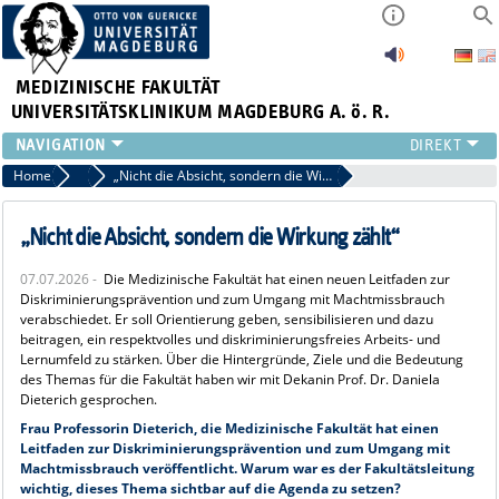
MEDIZINISCHE FAKULTÄT
UNIVERSITÄTSKLINIKUM MAGDEBURG A. ö. R.
INSTITUTE
Home
News
„Nicht die Absicht, sondern die Wirkung zählt“
KLINIKEN
ZENTRALE EINRICHTUNGEN
„Nicht die Absicht, sondern die Wirkung zählt“
FORSCHUNG
07.07.2026 -
Die Medizinische Fakultät hat einen neuen Leitfaden zur
PRESSE
Diskriminierungsprävention und zum Umgang mit Machtmissbrauch
ÜBER UNS
verabschiedet. Er soll Orientierung geben, sensibilisieren und dazu
beitragen, ein respektvolles und diskriminierungsfreies Arbeits- und
INTERNATIONAL
Lernumfeld zu stärken. Über die Hintergründe, Ziele und die Bedeutung
INTRANET
des Themas für die Fakultät haben wir mit Dekanin Prof. Dr. Daniela
Dieterich gesprochen.
Frau Professorin Dieterich, die Medizinische Fakultät hat einen
Leitfaden zur Diskriminierungsprävention und zum Umgang mit
Machtmissbrauch veröffentlicht. Warum war es der Fakultätsleitung
wichtig, dieses Thema sichtbar auf die Agenda zu setzen?