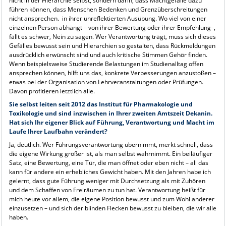
nicht in der Hierarchie selbst, sondern darin, dass Machtgefälle dazu
führen können, dass Menschen Bedenken und Grenzüberschreitungen
nicht ansprechen. in ihrer unreflektierten Ausübung. Wo viel von einer
einzelnen Person abhängt – von ihrer Bewertung oder ihrer Empfehlung–,
fällt es schwer, Nein zu sagen. Wer Verantwortung trägt, muss sich dieses
Gefälles bewusst sein und Hierarchien so gestalten, dass Rückmeldungen
ausdrücklich erwünscht sind und auch kritische Stimmen Gehör finden.
Wenn beispielsweise Studierende Belastungen im Studienalltag offen
ansprechen können, hilft uns das, konkrete Verbesserungen anzustoßen –
etwas bei der Organisation von Lehrveranstaltungen oder Prüfungen.
Davon profitieren letztlich alle.
Sie selbst leiten seit 2012 das Institut für Pharmakologie und
Toxikologie und sind inzwischen in Ihrer zweiten Amtszeit Dekanin.
Hat sich Ihr eigener Blick auf Führung, Verantwortung und Macht im
Laufe Ihrer Laufbahn verändert?
Ja, deutlich. Wer Führungsverantwortung übernimmt, merkt schnell, dass
die eigene Wirkung größer ist, als man selbst wahrnimmt. Ein beiläufiger
Satz, eine Bewertung, eine Tür, die man öffnet oder eben nicht – all das
kann für andere ein erhebliches Gewicht haben. Mit den Jahren habe ich
gelernt, dass gute Führung weniger mit Durchsetzung als mit Zuhören
und dem Schaffen von Freiräumen zu tun hat. Verantwortung heißt für
mich heute vor allem, die eigene Position bewusst und zum Wohl anderer
einzusetzen – und sich der blinden Flecken bewusst zu bleiben, die wir alle
haben.