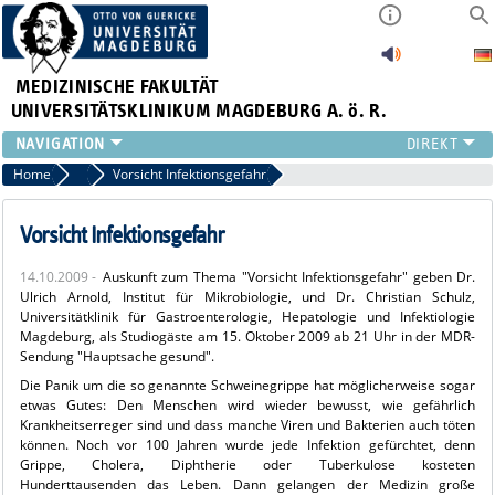
MEDIZINISCHE FAKULTÄT
UNIVERSITÄTSKLINIKUM MAGDEBURG A. ö. R.
INSTITUTE
Home
Archiv 2009
Vorsicht Infektionsgefahr
KLINIKEN
ZENTRALE EINRICHTUNGEN
Vorsicht Infektionsgefahr
FORSCHUNG
14.10.2009 -
Auskunft zum Thema "Vorsicht Infektionsgefahr" geben Dr.
PRESSE
Ulrich Arnold, Institut für Mikrobiologie, und Dr. Christian Schulz,
ÜBER UNS
Universitätklinik für Gastroenterologie, Hepatologie und Infektiologie
Magdeburg, als Studiogäste am 15. Oktober 2009 ab 21 Uhr in der MDR-
INTERNATIONAL
Sendung "Hauptsache gesund".
INTRANET
Die Panik um die so genannte Schweinegrippe hat möglicherweise sogar
etwas Gutes: Den Menschen wird wieder bewusst, wie gefährlich
Krankheitserreger sind und dass manche Viren und Bakterien auch töten
können. Noch vor 100 Jahren wurde jede Infektion gefürchtet, denn
Grippe, Cholera, Diphtherie oder Tuberkulose kosteten
Hunderttausenden das Leben. Dann gelangen der Medizin große