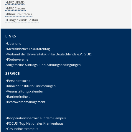
MVZ UKMD
MVZ Cracau
Klinikum Cracau
Lungenklinik Lostau
LINKS
Über uns
Medizinischer Fakultätentag
Verband der Universitätsklinika Deutschlands e.V. (VUD)
Fördervereine
Allgemeine Auftrags- und Zahlungsbedingungen
SERVICE
Personensuche
Kliniken/Institute/Einrichtungen
Veranstaltungskalender
Barrierefreiheit
Beschwerdemanagement
Kooperationspartner auf dem Campus
FOCUS: Top Nationales Krankenhaus
Gesundheitscampus