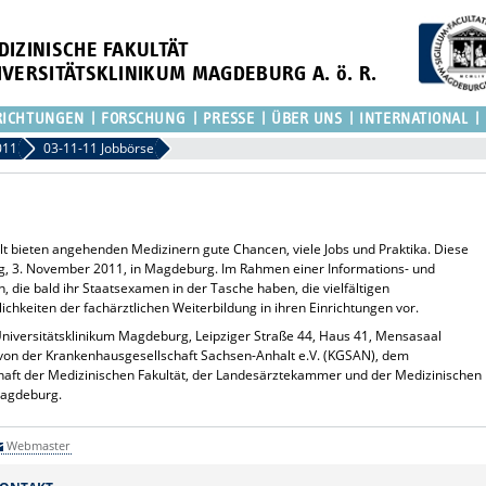
DIZINISCHE FAKULTÄT
IVERSITÄTSKLINIKUM MAGDEBURG A. ö. R.
RICHTUNGEN
FORSCHUNG
PRESSE
ÜBER UNS
INTERNATIONAL
011
03-11-11 Jobbörse
t bieten angehenden Medizinern gute Chancen, viele Jobs und Praktika. Diese
g, 3. November 2011, in Magdeburg. Im Rahmen einer Informations- und
, die bald ihr Staatsexamen in der Tasche haben, die vielfältigen
ichkeiten der fachärztlichen Weiterbildung in ihren Einrichtungen vor.
 Universitätsklinikum Magdeburg, Leipziger Straße 44, Haus 41, Mensasaal
se von der Krankenhausgesellschaft Sachsen-Anhalt e.V. (KGSAN), dem
haft der Medizinischen Fakultät, der Landesärztekammer und der Medizinischen
Magdeburg.
Webmaster