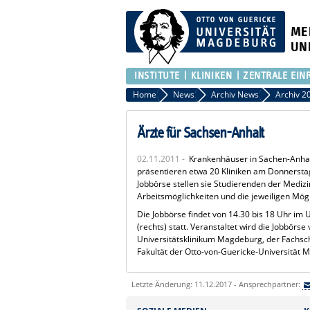
ME
UN
INSTITUTE
KLINIKEN
ZENTRALE EIN
Home
News
Archiv News
Archiv 2
Ärzte für Sachsen-Anhalt
02.11.2011 -
Krankenhäuser in Sachen-Anhal
präsentieren etwa 20 Kliniken am Donnersta
Jobbörse stellen sie Studierenden der Medizin
Arbeitsmöglichkeiten und die jeweiligen Mögl
Die Jobbörse findet von 14.30 bis 18 Uhr im
(rechts) statt. Veranstaltet wird die Jobbör
Universitätsklinikum Magdeburg, der Fachsc
Fakultät der Otto-von-Guericke-Universität 
Letzte Änderung: 11.12.2017 - Ansprechpartner: