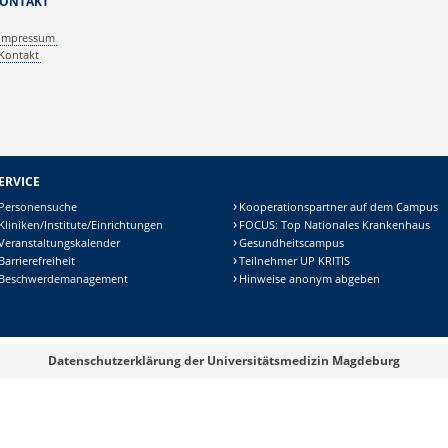
ONTAKT
Impressum
Kontakt
ERVICE
Personensuche
Kooperationspartner auf dem Campus
Kliniken/Institute/Einrichtungen
FOCUS: Top Nationales Krankenhaus
Veranstaltungskalender
Gesundheitscampus
Barrierefreiheit
Teilnehmer UP KRITIS
Beschwerdemanagement
Hinweise anonym abgeben
Datenschutzerklärung der Universitätsmedizin Magdeburg