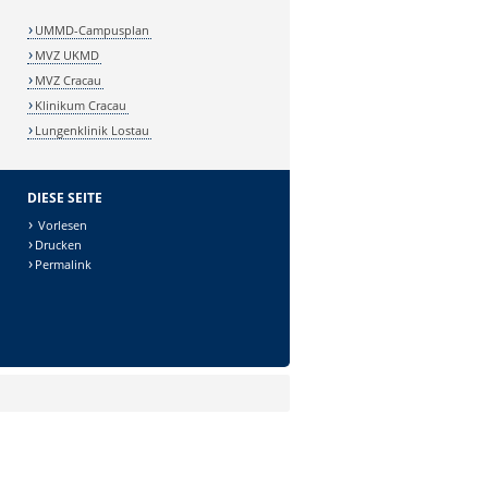
UMMD-Campusplan
MVZ UKMD
MVZ Cracau
Klinikum Cracau
Lungenklinik Lostau
DIESE SEITE
Vorlesen
Drucken
Permalink