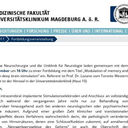
DIZINISCHE FAKULTÄT
IVERSITÄTSKLINIKUM MAGDEBURG A. ö. R.
RICHTUNGEN
FORSCHUNG
PRESSE
ÜBER UNS
INTERNATIONAL
011
Fortbildungsveranstaltung
sche Neurochirurgie und die Uniklinik für Neurologie laden gemeinsam mit dem
tember
um
16 Uhr
zu einer Fortbildung mit dem Titel „Modulation of memory and
th deep brain stimulation“ ein. Referent ist Prof. Dr. Lozano vom Toronto Western
t ist der
Hörsaal
in der
Universitätskinderklinik (Haus 10)
.
n,
 intrazerebral implantierte Stimulationselektroden und Anschluss an vollständig
 sich während der vergangenen Jahre nicht nur zur Behandlung von
arüber hinausgehend auch bei anderen neurologischen oder psychiatrischen
e induziert. Aufgrund einer großen Zahl klinischer und translationaler
pteffekt dieses Verfahrens wahrscheinlich darin, die pathologisch veränderte
 von Hirnstrukturen, denen eine Schlüsselfunktion zukommt, auf annähernd
en. „Netzwerkperspektive des Gehirns“ ist auch die Überschrift der