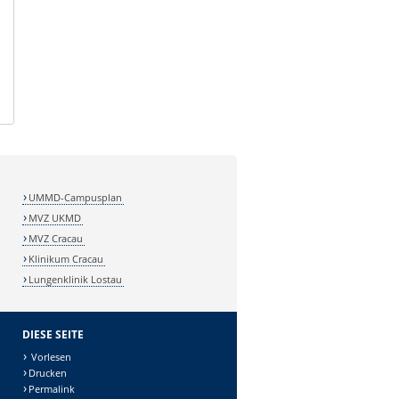
UMMD-Campusplan
MVZ UKMD
MVZ Cracau
Klinikum Cracau
Lungenklinik Lostau
DIESE SEITE
Vorlesen
Drucken
Permalink