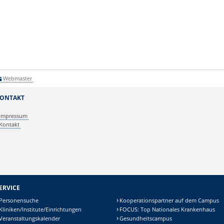
Webmaster
ONTAKT
Impressum
Kontakt
ERVICE
Personensuche
Kooperationspartner auf dem Campus
Kliniken/Institute/Einrichtungen
FOCUS: Top Nationales Krankenhaus
Veranstaltungskalender
Gesundheitscampus