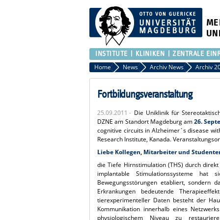
ME
UN
INSTITUTE
KLINIKEN
ZENTRALE EIN
Home
News
Archiv News
Archiv 2
Fortbildungsveranstaltung
25.09.2011 -
Die Uniklinik für Stereotakti
DZNE am Standort Magdeburg am
26. Sep
cognitive circuits in Alzheimer´s disease wi
Research Institute, Kanada. Veranstaltungsor
Liebe Kollegen, Mitarbeiter und Studente
die Tiefe Hirnstimulation (THS) durch direkt
implantable Stimulationssysteme hat
Bewegungsstörungen etabliert, sondern d
Erkrankungen bedeutende Therapieeffekt
tierexperimenteller Daten besteht der Hau
Kommunikation innerhalb eines Netzwerks
physiologischem Niveau zu restaurier