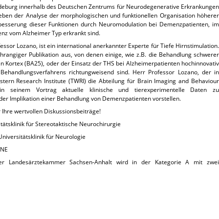
gdeburg innerhalb des Deutschen Zentrums für Neurodegenerative Erkrankungen
neben der Analyse der morphologischen und funktionellen Organisation höherer
erbesserung dieser Funktionen durch Neuromodulation bei Demenzpatienten, im
enz vom Alzheimer Typ erkrankt sind.
ssor Lozano, ist ein international anerkannter Experte für Tiefe Hirnstimulation.
ochrangiger Publikation aus, von denen einige, wie z.B. die Behandlung schwerer
n Kortex (BA25), oder der Einsatz der THS bei Alzheimerpatienten hochinnovativ
 Behandlungsverfahrens richtungweisend sind. Herr Professor Lozano, der in
tern Research Institute (TWRI) die Abteilung für Brain Imaging and Behaviour
 in seinem Vortrag aktuelle klinische und tierexperimentelle Daten zu
der Implikation einer Behandlung von Demenzpatienten vorstellen.
 Ihre wertvollen Diskussionsbeiträge!
itätsklinik für Stereotaktische Neurochirurgie
Universitätsklinik für Neurologie
ZNE
t der Landesärztekammer Sachsen-Anhalt wird in der Kategorie A mit zwei