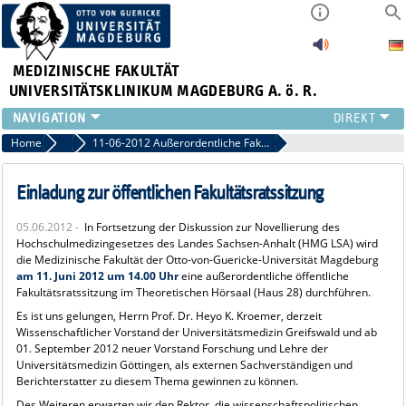
MEDIZINISCHE FAKULTÄT
UNIVERSITÄTSKLINIKUM MAGDEBURG A. ö. R.
INSTITUTE
Home
Archiv 2012
11-06-2012 Außerordentliche Fakultätsratssitzung
KLINIKEN
ZENTRALE EINRICHTUNGEN
Einladung zur öffentlichen Fakultätsratssitzung
FORSCHUNG
05.06.2012 -
In Fortsetzung der Diskussion zur Novellierung des
PRESSE
Hochschulmedizingesetzes des Landes Sachsen-Anhalt (HMG LSA) wird
ÜBER UNS
die Medizinische Fakultät der Otto-von-Guericke-Universität Magdeburg
am 11. Juni 2012 um 14.00 Uhr
eine außerordentliche öffentliche
INTERNATIONAL
Fakultätsratssitzung im Theoretischen Hörsaal (Haus 28) durchführen.
INTRANET
Es ist uns gelungen, Herrn Prof. Dr. Heyo K. Kroemer, derzeit
Wissenschaftlicher Vorstand der Universitätsmedizin Greifswald und ab
01. September 2012 neuer Vorstand Forschung und Lehre der
Universitätsmedizin Göttingen, als externen Sachverständigen und
Berichterstatter zu diesem Thema gewinnen zu können.
Des Weiteren erwarten wir den Rektor, die wissenschaftspolitischen