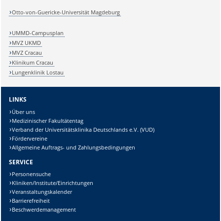
Otto-von-Guericke-Universität Magdeburg
UMMD-Campusplan
MVZ UKMD
MVZ Cracau
Klinikum Cracau
Lungenklinik Lostau
LINKS
Über uns
Medizinischer Fakultätentag
Verband der Universitätsklinika Deutschlands e.V. (VUD)
Fördervereine
Allgemeine Auftrags- und Zahlungsbedingungen
SERVICE
Personensuche
Kliniken/Institute/Einrichtungen
Veranstaltungskalender
Barrierefreiheit
Beschwerdemanagement