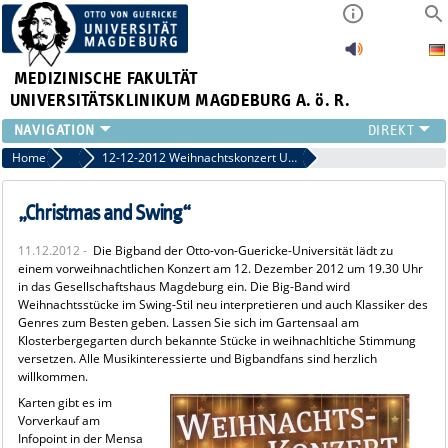
MEDIZINISCHE FAKULTÄT
UNIVERSITÄTSKLINIKUM MAGDEBURG A. ö. R.
INSTITUTE
Home
Archiv 2012
12-12-2012 Weihnachtskonzert Uni-Bigband
KLINIKEN
ZENTRALE EINRICHTUNGEN
„Christmas and Swing“
FORSCHUNG
11.12.2012 -
Die Bigband der Otto-von-Guericke-Universität lädt zu
PRESSE
einem vorweihnachtlichen Konzert am 12. Dezember 2012 um 19.30 Uhr
ÜBER UNS
in das Gesellschaftshaus Magdeburg ein. Die Big-Band wird
Weihnachtsstücke im Swing-Stil neu interpretieren und auch Klassiker des
INTERNATIONAL
Genres zum Besten geben. Lassen Sie sich im Gartensaal am
INTRANET
Klosterbergegarten durch bekannte Stücke in weihnachltiche Stimmung
versetzen. Alle Musikinteressierte und Bigbandfans sind herzlich
willkommen.
Karten gibt es im
Vorverkauf am
Infopoint in der Mensa