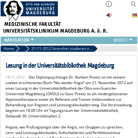
MEDIZINISCHE FAKULTÄT
UNIVERSITÄTSKLINIKUM MAGDEBURG A. ö. R.
INSTITUTE
Home
Archiv 2012
21-11-2012 Stressfrei studieren ohne Leistungsblockaden
KLINIKEN
ZENTRALE EINRICHTUNGEN
Lesung in der Universitätsbibliothek Magdeburg
FORSCHUNG
18.11.2012 -
Der Diplompsychologe Dr. Norbert Preetz ist mit seinem
PRESSE
soeben erschienenen Buch “Nie wieder Angst” am 21. November 2012 auf
ÜBER UNS
einer Lesung in der Universitätsbilbiothek der Otto-von-Guericke-
Universität Magdeburg (OVGU) zu Gast. Preetz ist als niedergelassener
INTERNATIONAL
Hypnosetherapeut sowie als Referent und Trainer insbesondere zur
INTRANET
Behandlung von Ängsten und Leistungsblockaden tätig. Die Veranstaltung
beginnt um 18.00 Uhr im Tagungsraum der Universitätsbibliothek,
Gebäude 30, Universitätsplatz 2.
Ängste, wie Prüfungsangst oder die Angst, vor Gruppen zu sprechen,
Lern- und Leistungsblockaden, Aufschieberitis und Perfektionismus