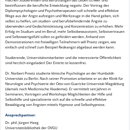
machen Studierenden und Berufstätigen das Leben schwer und
beeinflussen die berufliche Entwicklung negativ. Der Vortrag des
Diplompsychologen und Psychotherapeuten soll schnelle und effektive
Wege aus der Angst aufzeigen und Werkzeuge in die Hand geben, sich
selbst zu helfen, um studien- und berufsbehindernde Ängste zu
überwinden und Gedächtnisleistung und Konzentration zu erhöhen. Mehr
Erfolg im Studium und im Beruf, mehr Selbstbewusstsein, Selbstvertrauen
und Selbstwertgefühl sollen so gefördert werden. Anhand von
Demonstrationen mit freiwilligen Teilnehmern will Preetz zeigen, wie
einfach und schnell zum Beispiel Redeangst abgebaut werden kann.
Studierende, Universitätsmitarbeiter und die interessierte Öffentlichkeit
sind herzlich eingeladen! Der Eintritt ist kostenfrei.
Dr. Norbert Preetz studierte klinische Psychologie an der Humboldt-
Universität zu Berlin. Nach seiner Promotion arbeitete er an der Klinik für
Neurologie und Psychiatrie der Otto-von-Guericke-Universität Magdeburg
(damals noch Medizinische Akademie). Er vermittelt seit Jahren in
Seminaren, Vorträgen und Workshops Möglichkeiten der Hilfe und
Selbsthilfe und spezialisierte sich auf die schnelle und effektive
Bewältigung von Ängsten mittels Hypnose und Selbsthypnose.
Ansprechpartner:
Dr. phil. Jürgen Heeg
Universitätsbibliothek der OVGU