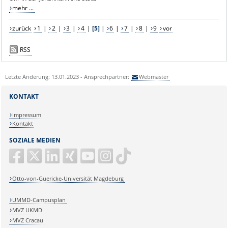
mehr ...
zurück
1
|
2
|
3
|
4
|
[5]
|
6
|
7
|
8
|
9
vor
RSS
Letzte Änderung: 13.01.2023 - Ansprechpartner:
Webmaster
KONTAKT
Impressum
Kontakt
SOZIALE MEDIEN
Otto-von-Guericke-Universität Magdeburg
UMMD-Campusplan
MVZ UKMD
MVZ Cracau