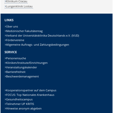
Klinikum Cracau
Lungenklinik Lostau
LINKS
Über uns
Medizinischer Fakultätentag
Verband der Universitätsklinika Deutschlands e.V. (VUD)
Fördervereine
Allgemeine Auftrags- und Zahlungsbedingungen
SERVICE
Personensuche
Kliniken/Institute/Einrichtungen
Veranstaltungskalender
Barrierefreiheit
Beschwerdemanagement
Kooperationspartner auf dem Campus
FOCUS: Top Nationales Krankenhaus
Gesundheitscampus
Teilnehmer UP KRITIS
Hinweise anonym abgeben