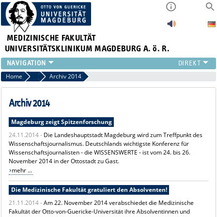
MEDIZINISCHE FAKULTÄT
UNIVERSITÄTSKLINIKUM MAGDEBURG A. ö. R.
INSTITUTE
Home
Archiv News
Archiv 2014
KLINIKEN
ZENTRALE EINRICHTUNGEN
Archiv 2014
FORSCHUNG
Magdeburg zeigt Spitzenforschung
PRESSE
24.11.2014 -
Die Landeshauptstadt Magdeburg wird zum Treffpunkt des
ÜBER UNS
Wissenschaftsjournalismus. Deutschlands wichtigste Konferenz für
INTERNATIONAL
Wissenschaftsjournalisten - die WISSENSWERTE - ist vom 24. bis 26.
INTRANET
November 2014 in der Ottostadt zu Gast.
mehr ...
Die Medizinische Fakultät gratuliert den Absolventen!
21.11.2014 -
Am 22. November 2014 verabschiedet die Medizinische
Fakultät der Otto-von-Guericke-Universität ihre Absolventinnen und