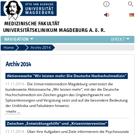
MEDIZINISCHE FAKULTÄT
UNIVERSITÄTSKLINIKUM MAGDEBURG A. ö. R.
INSTITUTE
Home
Archiv News
Archiv 2014
KLINIKEN
ZENTRALE EINRICHTUNGEN
Archiv 2014
FORSCHUNG
Aktionswoche "Wir leisten mehr: Die Deutsche Hochschulmedizin"
PRESSE
11.11.2014 -
Die Universitätsmedizin Magdeburg unterstützt die
ÜBER UNS
bundesweite Aktionswoche „Wir leisten mehr“, mit der die Deutsche
INTERNATIONAL
Hochschulmedizin ein Zeichen gegen das Ungleichgewicht von
INTRANET
Spitzenleistungen und Vergütung setzt und auf die besondere Bedeutung
der Uniklinika und Fakultäten hinweist.
mehr ...
Zwischen „Entwicklungshilfe“ und „Krisenintervention“
11.11.2014 -
Über ihre Aufgaben und Ziele informierem die Psychosoziale