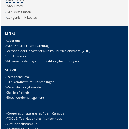
MVZ UKMD
MVZ Cracau
Klinikum Cracau
Lungenklinik Lostau
LINKS
Über uns
Medizinischer Fakultätentag
Verband der Universitätsklinika Deutschlands e.V. (VUD)
Fördervereine
Allgemeine Auftrags- und Zahlungsbedingungen
SERVICE
Personensuche
Kliniken/Institute/Einrichtungen
Veranstaltungskalender
Barrierefreiheit
Beschwerdemanagement
Kooperationspartner auf dem Campus
FOCUS: Top Nationales Krankenhaus
Gesundheitscampus
Teilnehmer UP KRITIS