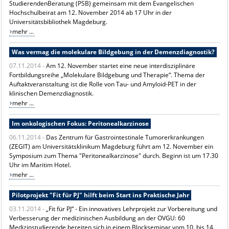
StudierendenBeratung (PSB) gemeinsam mit dem Evangelischen
Hochschulbeirat am 12. November 2014 ab 17 Uhr in der
Universitätsbibliothek Magdeburg.
mehr ...
Was vermag die molekulare Bildgebung in der Demenzdiagnostik?
07.11.2014 -
Am 12. November startet eine neue interdisziplinäre
Fortbildungsreihe „Molekulare Bildgebung und Therapie“. Thema der
Auftaktveranstaltung ist die Rolle von Tau- und Amyloid-PET in der
klinischen Demenzdiagnostik.
mehr ...
Im onkologischen Fokus: Peritonealkarzinose
06.11.2014 -
Das Zentrum für Gastrointestinale Tumorerkrankungen
(ZEGIT) am Universitätsklinikum Magdeburg führt am 12. November ein
Symposium zum Thema "Peritonealkarzinose" durch. Beginn ist um 17.30
Uhr im Maritim Hotel.
mehr ...
Pilotprojekt "Fit für PJ" hilft beim Start ins Praktische Jahr
03.11.2014 -
„Fit für PJ“ - Ein innovatives Lehrprojekt zur Vorbereitung und
Verbesserung der medizinischen Ausbildung an der OVGU: 60
Medizinstudierende bereiten sich in einem Blockseminar vom 10. bis 14.