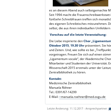
es an diesem Abend auch selbstgemachte M
Seit 1994 macht die Frauenschreibwerkstatt
fünfzehn Schreibfrauen treffen sich monatli
des eigenen Schreibtisches mitzunehmen. Die
selbst, die aus ihren individuellen Umfeld
Vorschau auf die letzte Veranstaltung:
Die Liebe inspirierte den
Chor „Ligamentum
Oktober 2015
,
19.30 Uhr
präsentiert. Sie h
und Zeiten. Und, wie sollte es bei „Treffpu
vorgetragen. Freuen Sie sich auf einen stim
„Ligamentum vocale“, der Akademische Chor 
Mitarbeiter und Studenten der Universität.
Wissenschaft 2015 erstmals unter der Leitung
Zentralbibliothek zu hören.
Kontakt:
Medizinische Zentralbibliothek
Manuela Röhner
Tel.: 0391/67-14299
E-Mail:
manuela.roehner@med.ovgu.de
Letzte Änderung: 11.12.2017 - Ansprechpartner: