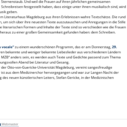
Sternenstaub. Und weil die Frauen auf ihren jährlichen gemeinsamen
Schreibreisen festgestellt haben, dass einige unter ihnen musikalisch sind, wird
usik geben.
 im Literaturhaus Magdeburg aus ihren Erlebnissen wahre Textschätze. Die rund
ch, um sich über ihre neuesten Texte auszutauschen und Anregungen in die Stille
 literarischen Formen und Inhalte der Texte sind so verschieden wie die Frauen
ern heraus zu einer großen Gemeinsamkeit gefunden haben: dem Schreiben.
 vocale“
zu einem wunderschönen Programm, das er am Donnerstag,
29.
ören bekannte und weniger bekannte Liebeslieder aus verschiedenen Ländern
nkt: MZB“ anders sein, es werden auch Texte und Gedichte passend zum Thema
mungsvollen Abend bei Literatur und Gesang.
der Otto-von-Guericke-Universität Magdeburg, vereint sangesfreudige
 Er ist aus dem Medizinerchor hervorgegangen und war zur Langen Nacht der
 des neuen künstlerischen Leiters, Stefan Gericke, in der Medizinischen
Webmaster