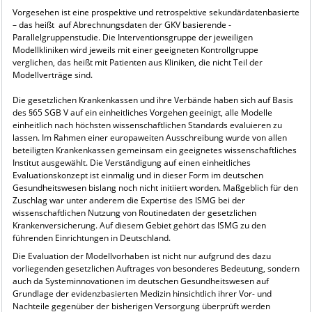
Vorgesehen ist eine prospektive und retrospektive sekundärdatenbasierte
– das heißt auf Abrechnungsdaten der GKV basierende -
Parallelgruppenstudie. Die Interventionsgruppe der jeweiligen
Modellkliniken wird jeweils mit einer geeigneten Kontrollgruppe
verglichen, das heißt mit Patienten aus Kliniken, die nicht Teil der
Modellverträge sind.
Die gesetzlichen Krankenkassen und ihre Verbände haben sich auf Basis
des §65 SGB V auf ein einheitliches Vorgehen geeinigt, alle Modelle
einheitlich nach höchsten wissenschaftlichen Standards evaluieren zu
lassen. Im Rahmen einer europaweiten Ausschreibung wurde von allen
beteiligten Krankenkassen gemeinsam ein geeignetes wissenschaftliches
Institut ausgewählt. Die Verständigung auf einen einheitliches
Evaluationskonzept ist einmalig und in dieser Form im deutschen
Gesundheitswesen bislang noch nicht initiiert worden. Maßgeblich für den
Zuschlag war unter anderem die Expertise des ISMG bei der
wissenschaftlichen Nutzung von Routinedaten der gesetzlichen
Krankenversicherung. Auf diesem Gebiet gehört das ISMG zu den
führenden Einrichtungen in Deutschland.
Die Evaluation der Modellvorhaben ist nicht nur aufgrund des dazu
vorliegenden gesetzlichen Auftrages von besonderes Bedeutung, sondern
auch da Systeminnovationen im deutschen Gesundheitswesen auf
Grundlage der evidenzbasierten Medizin hinsichtlich ihrer Vor- und
Nachteile gegenüber der bisherigen Versorgung überprüft werden