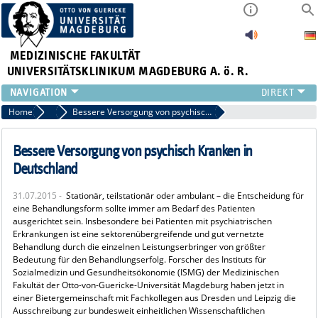
MEDIZINISCHE FAKULTÄT
UNIVERSITÄTSKLINIKUM MAGDEBURG A. ö. R.
INSTITUTE
Home
Archiv 2015
Bessere Versorgung von psychisch Kranken in Deutschland
KLINIKEN
ZENTRALE EINRICHTUNGEN
Bessere Versorgung von psychisch Kranken in
FORSCHUNG
Deutschland
PRESSE
31.07.2015 -
Stationär, teilstationär oder ambulant – die Entscheidung für
ÜBER UNS
eine Behandlungsform sollte immer am Bedarf des Patienten
INTERNATIONAL
ausgerichtet sein. Insbesondere bei Patienten mit psychiatrischen
Erkrankungen ist eine sektorenübergreifende und gut vernetzte
INTRANET
Behandlung durch die einzelnen Leistungserbringer von größter
Bedeutung für den Behandlungserfolg. Forscher des Instituts für
Sozialmedizin und Gesundheitsökonomie (ISMG) der Medizinischen
Fakultät der Otto-von-Guericke-Universität Magdeburg haben jetzt in
einer Bietergemeinschaft mit Fachkollegen aus Dresden und Leipzig die
Ausschreibung zur bundesweit einheitlichen Wissenschaftlichen