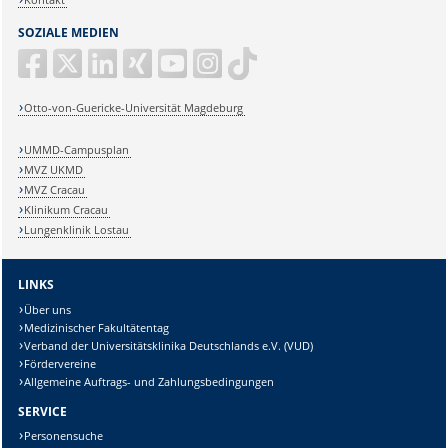
SOZIALE MEDIEN
Otto-von-Guericke-Universität Magdeburg
UMMD-Campusplan
MVZ UKMD
MVZ Cracau
Klinikum Cracau
Lungenklinik Lostau
LINKS
Über uns
Medizinischer Fakultätentag
Verband der Universitätsklinika Deutschlands e.V. (VUD)
Fördervereine
Allgemeine Auftrags- und Zahlungsbedingungen
SERVICE
Personensuche