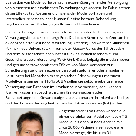
Evaluation von Modellvorhaben zur sektorenübergreifenden Versorgung
von Menschen mit psychischen Erkrankungen gewonnen. Im Fokus stehen
dabei Effektivität, Kosten und Effizienz der Modellvorhaben und
letztendlich ihr tatsächlicher Nutzen für eine bessere Behandlung
psychisch kranker Kinder, Jugendlicher und Erwachsener.
In einer elfjährigen Evaluationsstudie werden unter Federführung von
Versorgungsforschern (Leitung: Prof. Dr. Jochen Schmitt vom Zentrum für
evidenzbasierte Gesundheitsforschung Dresden) und weiteren klinischen
Partnern des Universitätsklinikums Carl Gustav Carus der TU Dresden
und dem Wissenschaftlichen Institut für Gesundheitsökonomie und
Gesundheitssystemforschung (WIG² GmbH) aus Leipzig die medizinischen
und gesundheitsökonomischen Effekte von Modellvorhaben zur
Stimulierung stationsersetzender, also teilstationärer oder ambulanter
Leistungen bei Menschen mit psychischen Erkrankungen untersucht.
Modellvorhaben gemäß §64b SGB V sollen die sektorenübergreifende
Versorgung von Patienten im Krankenhaus verbessern, dazu können
Krankenkassen mit psychiatrischen Krankenhäusern oder
Fachabteilungen ein Gesamtbudget aus stationärem Krankenhausbudget
und den Erlösen der Psychiatrischen Institutsambulanzen (PIA) bilden.
Gegenstand der Evaluation werden alle
bisher vereinbarten Modellvorhaben (13
Modelle in sieben Bundesländern mit
circa 26.000 Patienten) sein sowie alle
Modellverträge, die bis zum 31.