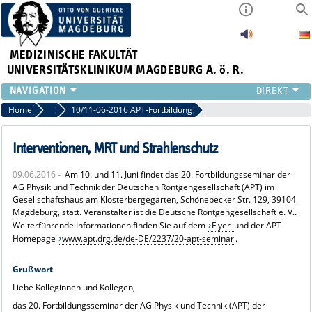
MEDIZINISCHE FAKULTÄT
UNIVERSITÄTSKLINIKUM MAGDEBURG A. ö. R.
INSTITUTE
Home
Archiv 2016
10/11-06-2016 APT-Fortbildung
KLINIKEN
ZENTRALE EINRICHTUNGEN
Interventionen, MRT und Strahlenschutz
FORSCHUNG
09.06.2016 -
Am 10. und 11. Juni findet das 20. Fortbildungsseminar der
PRESSE
AG Physik und Technik der Deutschen Röntgengesellschaft (APT) im
ÜBER UNS
Gesellschaftshaus am Klosterbergegarten, Schönebecker Str. 129, 39104
Magdeburg, statt. Veranstalter ist die Deutsche Röntgengesellschaft e. V..
INTERNATIONAL
Weiterführende Informationen finden Sie auf dem
Flyer
und der APT-
INTRANET
Homepage
www.apt.drg.de/de-DE/2237/20-apt-seminar
.
Grußwort
Liebe Kolleginnen und Kollegen,
das 20. Fortbildungsseminar der AG Physik und Technik (APT) der