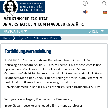
MEDIZINISCHE FAKULTÄT
UNIVERSITÄTSKLINIKUM MAGDEBURG A. ö. R.
INSTITUTE
Home
Archiv 2016
22-06-2016 Grand Round
KLINIKEN
ZENTRALE EINRICHTUNGEN
Fortbildungsveranstaltung
FORSCHUNG
21.06.2016 -
Die nächste Grand Round der Universitätsklinik für
PRESSE
Neurologie findet am 22. Juni 2016 zum Thema „Epileptische Anfälle und
ÜBER UNS
Epilepsie nach Schlaganfall - Guidelines der European Stroke
Organisation“ ab 16.30 Uhr im Hörsaal der Universitätskinderklinik, Haus
INTERNATIONAL
10 auf dem Mediziner-Campus an der Leipziger Str. 44, statt. Referent ist
INTRANET
Prof Dr. M. Holtkamp, Klinik für Neurologie an der Charité -
Universitätsmedizin Berlin, Epilepsiezentrum Berlin-Brandenburg.
Flyer
Sehr geehrte Kollegen, Mitarbeiter und Studenten,
in der Gesamtbevölkerung liegt die Erkrankung zerebraler