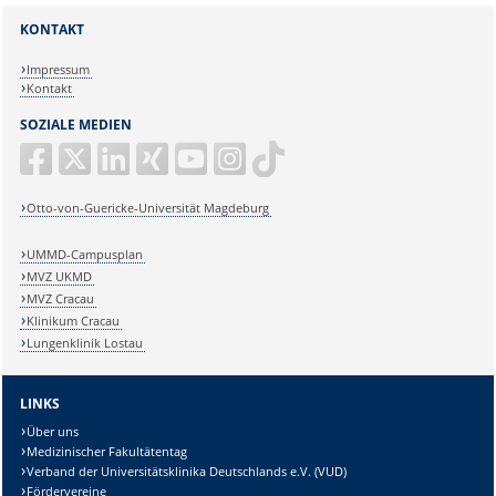
KONTAKT
Impressum
Kontakt
SOZIALE MEDIEN
Otto-von-Guericke-Universität Magdeburg
UMMD-Campusplan
MVZ UKMD
MVZ Cracau
Klinikum Cracau
Lungenklinik Lostau
LINKS
Über uns
Medizinischer Fakultätentag
Verband der Universitätsklinika Deutschlands e.V. (VUD)
Fördervereine