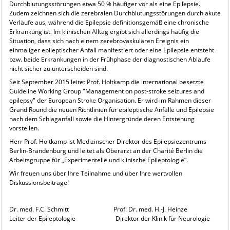
Durchblutungsstörungen etwa 50 % häufiger vor als eine Epilepsie.
Zudem zeichnen sich die zerebralen Durchblutungsstörungen durch akute
Verläufe aus, während die Epilepsie definitionsgemäß eine chronische
Erkrankung ist. Im klinischen Alltag ergibt sich allerdings häufig die
Situation, dass sich nach einem zerebrovaskulären Ereignis ein
einmaliger epileptischer Anfall manifestiert oder eine Epilepsie entsteht
bzw. beide Erkrankungen in der Frühphase der diagnostischen Abläufe
nicht sicher zu unterscheiden sind.
Seit September 2015 leitet Prof. Holtkamp die international besetzte
Guideline Working Group "Management on post-stroke seizures and
epilepsy" der European Stroke Organisation. Er wird im Rahmen dieser
Grand Round die neuen Richtlinien für epileptische Anfälle und Epilepsie
nach dem Schlaganfall sowie die Hintergründe deren Entstehung
vorstellen.
Herr Prof. Holtkamp ist Medizinscher Direktor des Epilepsiezentrums
Berlin-Brandenburg und leitet als Oberarzt an der Charité Berlin die
Arbeitsgruppe für „Experimentelle und klinische Epileptologie“.
Wir freuen uns über Ihre Teilnahme und über Ihre wertvollen
Diskussionsbeiträge!
Dr. med. F.C. Schmitt Prof. Dr. med. H.-J. Heinze
Leiter der Epileptologie Direktor der Klinik für Neurologie