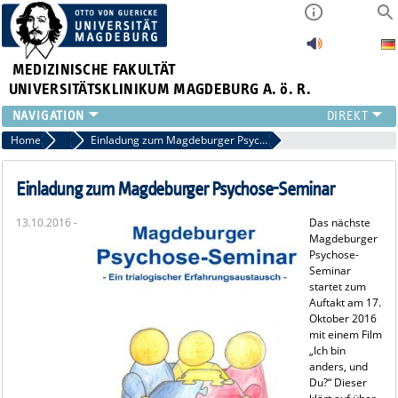
MEDIZINISCHE FAKULTÄT
UNIVERSITÄTSKLINIKUM MAGDEBURG A. ö. R.
INSTITUTE
Home
Archiv 2016
Einladung zum Magdeburger Psychose-Seminar
KLINIKEN
ZENTRALE EINRICHTUNGEN
Einladung zum Magdeburger Psychose-Seminar
FORSCHUNG
13.10.2016 -
Das nächste
PRESSE
Magdeburger
ÜBER UNS
Psychose-
Seminar
INTERNATIONAL
startet zum
INTRANET
Auftakt am 17.
Oktober 2016
mit einem Film
„Ich bin
anders, und
Du?“ Dieser