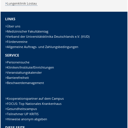
Lungenklinik Lostau
LINKS
Über uns
Medizinischer Fakultätentag
Verband der Universitätsklinika Deutschlands e.V. (VUD)
Fördervereine
Allgemeine Auftrags- und Zahlungsbedingungen
SERVICE
Personensuche
Kliniken/Institute/Einrichtungen
Veranstaltungskalender
Barrierefreiheit
Beschwerdemanagement
Kooperationspartner auf dem Campus
FOCUS: Top Nationales Krankenhaus
Gesundheitscampus
Teilnehmer UP KRITIS
Hinweise anonym abgeben
DIESE SEITE