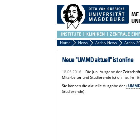
ME
UN
INSTITUTE
KLINIKEN
ZENTRALE EIN
Home
News
Archiv News
Archiv 2
Neue "UMMD aktuell" ist online
18.06.2016 -
Die Juni-Ausgabe der Zeitschri
Mitarbeiter und Studierende ist online. Im T
Sie können die aktuelle Ausgabe der
UMMD 
Studierende).