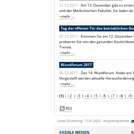
11.12.2017 -
Am 13. Dezember gibt es erneut
und der Medizinischen Fakultät. Sie laden ab
mehr ...
Tag der offenen Tür des betrieblichen
07.12.2017 -
Kommen Sie am 12. Dezember vor
probieren Sie von den gesunden Köstlichkeit
Trenne.
mehr ...
Wundforum 2017
06.12.2017 -
Das 14. Wundforum findet am 13
Vorgestellt werden aktuelle Herausforderun
mehr ...
[1]
|
2
|
3
|
4
|
5
|
6
|
7
|
8
|
9
RSS
Letzte Änderung: 13.01.2023 - Ansprechpartner:
SOZIALE MEDIEN
K