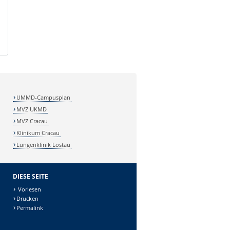
UMMD-Campusplan
MVZ UKMD
MVZ Cracau
Klinikum Cracau
Lungenklinik Lostau
DIESE SEITE
Vorlesen
Drucken
Permalink