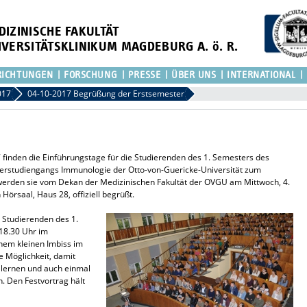
DIZINISCHE FAKULTÄT
IVERSITÄTSKLINIKUM MAGDEBURG A. ö. R.
RICHTUNGEN
FORSCHUNG
PRESSE
ÜBER UNS
INTERNATIONAL
017
04-10-2017 Begrüßung der Erstsemester
 finden die Einführungstage für die Studierenden des 1. Semesters des
rstudiengangs Immunologie der Otto-von-Guericke-Universität zum
werden sie vom Dekan der Medizinischen Fakultät der OVGU am Mittwoch, 4.
örsaal, Haus 28, offiziell begrüßt.
Studierenden des 1.
 18.30 Uhr im
inem kleinen Imbiss im
e Möglichkeit, damit
 lernen und auch einmal
 Den Festvortrag hält