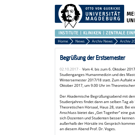
ME
UN
INSTITUTE
KLINIKEN
ZENTRALE EIN
Home
News
Archiv News
Archiv 2
Begrüßung der Erstsemester
02.10.2017 -
Vom 4. bis zum 6. Oktober 2017
Studienganges Humanmedizin und des Maste
Wintersemester 2017/18 statt. Zum Auftakt 
Oktober 2017, um 9.00 Uhr im Theoretischen H
Der Akademische Begrüßungsabend mit den 
Studienjahres findet dann am selben Tag ab
Theoretischen Hörsaal, Haus 28, statt. Bei e
Anschluss bietet das „Get Together“ eine gut
sich Dozenten und Studenten besser kennen
außerhalb der Hörsäle ins Gespräch kommen.
an diesem Abend Prof. Dr. Voges.