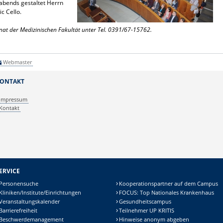
bends gestaltet Herrn
c Cello.
anat der Medizinischen Fakultät unter Tel. 0391/67-15762.
Webmaster
ONTAKT
Impressum
Kontakt
ERVICE
Personensuche
Kooperationspartner auf dem Campus
Kliniken/Institute/Einrichtungen
FOCUS: Top Nationales Krankenhaus
Veranstaltungskalender
Gesundheitscampus
Barrierefreiheit
Teilnehmer UP KRITIS
Beschwerdemanagement
Hinweise anonym abgeben