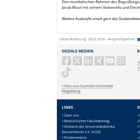
Den musikalischen Rahmen des Begrüßungsa
Jacob Musil mit seinem Violoncello und Electri
Weitere Auskünfte erteilt gern das Studiendek
Letzte Änderung: 28.02.2018 - Ansprechpartner:
SOZIALE MEDIEN
K
Otto-von-Guericke-Universität
Magdeburg
LINKS
S
Über uns
Medizinischer Fakultätentag
Verband der Universitätsklinika
Deutschlands e.V. (VUD)
Fördervereine