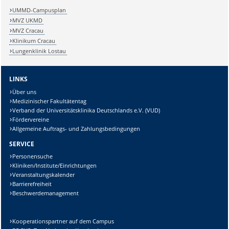
UMMD-Campusplan
MVZ UKMD
MVZ Cracau
Klinikum Cracau
Lungenklinik Lostau
LINKS
Über uns
Medizinischer Fakultätentag
Verband der Universitätsklinika Deutschlands e.V. (VUD)
Fördervereine
Allgemeine Auftrags- und Zahlungsbedingungen
SERVICE
Personensuche
Kliniken/Institute/Einrichtungen
Veranstaltungskalender
Barrierefreiheit
Beschwerdemanagement
Kooperationspartner auf dem Campus