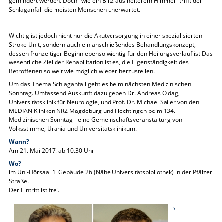
gemindert werden. Doch "wie ein Blitz aus heiterem Himmel" trifft der
Schlaganfall die meisten Menschen unerwartet.
Wichtig ist jedoch nicht nur die Akutversorgung in einer spezialisierten
Stroke Unit, sondern auch ein anschließendes Behandlungskonzept,
dessen frühzeitiger Beginn ebenso wichtig für den Heilungsverlauf ist Das
wesentliche Ziel der Rehabilitation ist es, die Eigenständigkeit des
Betroffenen so weit wie möglich wieder herzustellen.
Um das Thema Schlaganfall geht es beim nächsten Medizinischen
Sonntag. Umfassend Auskunft dazu geben Dr. Andreas Oldag,
Universitätsklinik für Neurologie, und Prof. Dr. Michael Sailer von den
MEDIAN Kliniken NRZ Magdeburg und Flechtingen beim 134.
Medizinischen Sonntag - eine Gemeinschaftsveranstaltung von
Volksstimme, Urania und Universitätsklinikum.
Wann?
Am 21. Mai 2017, ab 10.30 Uhr
Wo?
im Uni-Hörsaal 1, Gebäude 26 (Nähe Universitätsbibliothek) in der Pfälzer
Straße.
Der Eintritt ist frei.