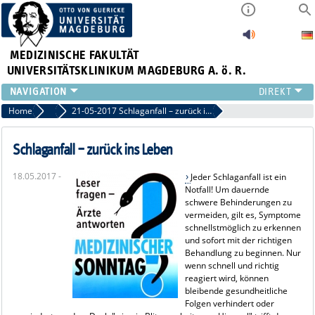
MEDIZINISCHE FAKULTÄT
UNIVERSITÄTSKLINIKUM MAGDEBURG A. ö. R.
INSTITUTE
Home
Archiv 2017
21-05-2017 Schlaganfall – zurück ins Leben
KLINIKEN
ZENTRALE EINRICHTUNGEN
Schlaganfall – zurück ins Leben
FORSCHUNG
18.05.2017 -
Jeder Schlaganfall ist ein
PRESSE
Notfall! Um dauernde
ÜBER UNS
schwere Behinderungen zu
vermeiden, gilt es, Symptome
INTERNATIONAL
schnellstmöglich zu erkennen
INTRANET
und sofort mit der richtigen
Behandlung zu beginnen. Nur
wenn schnell und richtig
reagiert wird, können
bleibende gesundheitliche
Folgen verhindert oder