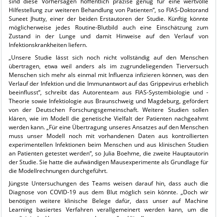
sind diese Vorhersagen hoffentlich präzise genug für eine wertvolle
Hilfestellung zur weiteren Behandlung von Patienten“, so FIAS-Doktorand
Suneet Jhutty, einer der beiden Erstautoren der Studie. Künftig könnte
möglicherweise jedes Routine-Blutbild auch eine Einschätzung zum
Zustand in der Lunge und damit Hinweise auf den Verlauf von
Infektionskrankheiten liefern.
„Unsere Studie lässt sich noch nicht vollständig auf den Menschen
übertragen, etwa weil anders als im zugrundeliegenden Tierversuch
Menschen sich mehr als einmal mit Influenza infizieren können, was den
Verlauf der Infektion und die Immunantwort auf das Grippevirus erheblich
beeinflusst“, schreibt das Autorenteam aus FIAS-Systembiologie und -
Theorie sowie Infektiologie aus Braunschweig und Magdeburg, gefördert
von der Deutschen Forschungsgemeinschaft. Weitere Studien sollen
klären, wie im Modell die genetische Vielfalt der Patienten nachgeahmt
werden kann. „Für eine Übertragung unseres Ansatzes auf den Menschen
muss unser Modell noch mit vorhandenen Daten aus kontrollierten
experimentellen Infektionen beim Menschen und aus klinischen Studien
an Patienten getestet werden“, so Julia Boehme, die zweite Hauptautorin
der Studie. Sie hatte die aufwändigen Mausexperimente als Grundlage für
die Modellrechnungen durchgeführt.
Jüngste Untersuchungen des Teams weisen darauf hin, dass auch die
Diagnose von COVID-19 aus dem Blut möglich sein könnte. „Doch wir
benötigen weitere klinische Belege dafür, dass unser auf Machine
Learning basiertes Verfahren verallgemeinert werden kann, um die