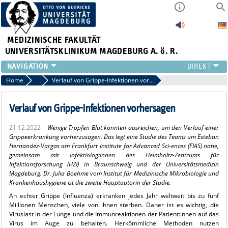
MEDIZINISCHE FAKULTÄT
UNIVERSITÄTSKLINIKUM MAGDEBURG A. ö. R.
INSTITUTE
Home
Archiv 2022
Verlauf von Grippe-Infektionen vorhersagen
KLINIKEN
ZENTRALE EINRICHTUNGEN
Verlauf von Grippe-Infektionen vorhersagen
FORSCHUNG
21.12.2022 -
Wenige Tropfen Blut könnten ausreichen, um den Verlauf einer
PRESSE
Grippeerkrankung vorherzusagen. Das legt eine Studie des Teams um Esteban
ÜBER UNS
Hernandez-Vargas am Frankfurt Institute for Advanced Sci-ences (FIAS) nahe,
gemeinsam mit Infektiolog:innen des Helmholtz-Zentrums für
INTERNATIONAL
Infektionsforschung (HZI) in Braunschweig und der Universitätsmedizin
INTRANET
Magdeburg. Dr. Julia Boehme vom Institut für Medizinische Mikrobiologie und
Krankenhaushygiene ist die zweite Hauptautorin der Studie.
An echter Grippe (Influenza) erkranken jedes Jahr weltweit bis zu fünf
Millionen Menschen, viele von ihnen sterben. Daher ist es wichtig, die
Viruslast in der Lunge und die Immunreaktionen der Patient:innen auf das
Virus im Auge zu behalten. Herkömmliche Methoden nutzen