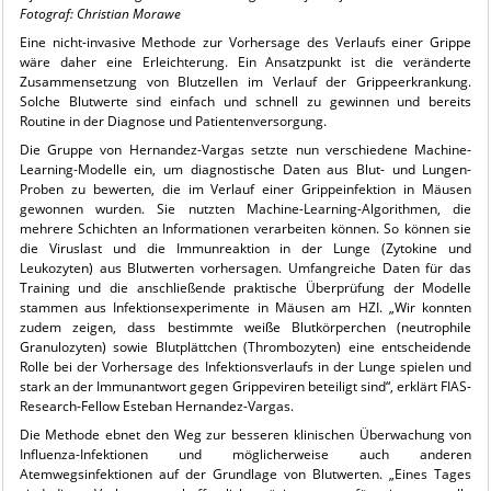
Fotograf: Christian Morawe
Eine nicht-invasive Methode zur Vorhersage des Verlaufs einer Grippe
wäre daher eine Erleichterung. Ein Ansatzpunkt ist die veränderte
Zusammensetzung von Blutzellen im Verlauf der Grippeerkrankung.
Solche Blutwerte sind einfach und schnell zu gewinnen und bereits
Routine in der Diagnose und Patientenversorgung.
Die Gruppe von Hernandez-Vargas setzte nun verschiedene Machine-
Learning-Modelle ein, um diagnostische Daten aus Blut- und Lungen-
Proben zu bewerten, die im Verlauf einer Grippeinfektion in Mäusen
gewonnen wurden. Sie nutzten Machine-Learning-Algorithmen, die
mehrere Schichten an Informationen verarbeiten können. So können sie
die Viruslast und die Immunreaktion in der Lunge (Zytokine und
Leukozyten) aus Blutwerten vorhersagen. Umfangreiche Daten für das
Training und die anschließende praktische Überprüfung der Modelle
stammen aus Infektionsexperimente in Mäusen am HZI. „Wir konnten
zudem zeigen, dass bestimmte weiße Blutkörperchen (neutrophile
Granulozyten) sowie Blutplättchen (Thrombozyten) eine entscheidende
Rolle bei der Vorhersage des Infektionsverlaufs in der Lunge spielen und
stark an der Immunantwort gegen Grippeviren beteiligt sind“, erklärt FIAS-
Research-Fellow Esteban Hernandez-Vargas.
Die Methode ebnet den Weg zur besseren klinischen Überwachung von
Influenza-Infektionen und möglicherweise auch anderen
Atemwegsinfektionen auf der Grundlage von Blutwerten. „Eines Tages