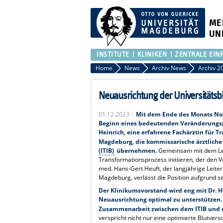
ME
UN
INSTITUTE
KLINIKEN
ZENTRALE EIN
Home
News
Archiv News
Archiv 2
Neuausrichtung der Universitäts
01.12.2023 -
Mit dem Ende des Monats No
Beginn eines bedeutenden Veränderungspr
Heinrich, eine erfahrene Fachärztin für 
Magdeburg, die kommissarische ärztliche
(ITIB)
übernehmen.
Gemeinsam mit dem Lei
Transformationsprozess initiieren, der den 
med. Hans-Gert Heuft, der langjährige Leite
Magdeburg, verlässt die Position aufgrund se
Der Klinikumsvorstand wird eng mit Dr.
Neuausrichtung optimal zu unterstützen. 
Zusammenarbeit zwischen dem ITIB und
verspricht nicht nur eine optimierte Blutver