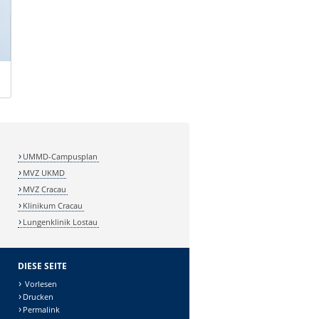
UMMD-Campusplan
MVZ UKMD
MVZ Cracau
Klinikum Cracau
Lungenklinik Lostau
DIESE SEITE
Vorlesen
Drucken
Permalink