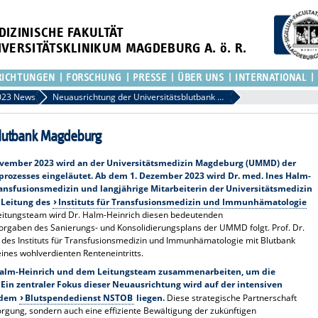
DIZINISCHE FAKULTÄT
IVERSITÄTSKLINIKUM MAGDEBURG A. ö. R.
RICHTUNGEN
FORSCHUNG
PRESSE
ÜBER UNS
INTERNATIONAL
023 News
Neuausrichtung der Universitätsblutbank Magdeburg
blutbank Magdeburg
vember 2023 wird an der Universitätsmedizin Magdeburg (UMMD) der
ozesses eingeläutet. Ab dem 1. Dezember 2023 wird Dr. med. Ines Halm-
Transfusionsmedizin und langjährige Mitarbeiterin der Universitätsmedizin
 Leitung des
Instituts für Transfusionsmedizin und Immunhämatologie
tungsteam wird Dr. Halm-Heinrich diesen bedeutenden
Vorgaben des Sanierungs- und Konsolidierungsplans der UMMD folgt. Prof. Dr.
r des Instituts für Transfusionsmedizin und Immunhämatologie mit Blutbank
ines wohlverdienten Renteneintritts.
 Halm-Heinrich und dem Leitungsteam zusammenarbeiten, um die
Ein zentraler Fokus dieser Neuausrichtung wird auf der intensiven
 dem
Blutspendedienst NSTOB
liegen.
Diese strategische Partnerschaft
sorgung, sondern auch eine effiziente Bewältigung der zukünftigen