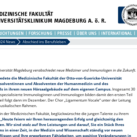
DIZINISCHE FAKULTÄT
IVERSITÄTSKLINIKUM MAGDEBURG A. ö. R.
RICHTUNGEN
FORSCHUNG
PRESSE
ÜBER UNS
INTERNATIONAL
024 News
Abschied ins Berufsleben
niversität Magdeburg verabschiedet neue Mediziner und Immunologen in die Zukunft.
iedete die Medizinische Fakultät der Otto-von-Guericke-Universität
bsolventinnen und Absolventen der Humanmedizin und des
ls in ihrem neuen Hörsaalgebäude auf dem eigenen Campus.
Insgesamt 30
 spezialisierte Immunologinnen und Immunologen bilden damit den ersten Teil
eil folgt dann im Dezember. Der Chor „Ligamentum Vocale“ unter der Leitung
musikalischen Rahmen.
anin der Medizinischen Fakultät, beglückwünschte die jungen Talente zu ihrem
:
„Heute feiern wir Ihren herausragenden Erfolg und gleichzeitig den
n. Wir sind stolz auf Ihre Leistungen und darauf, Sie ein Stück Ihres
s in einer Zeit, in der Medizin und Wissenschaft ständig vor neuen
 Wissen und Ihre erworbenen Fähigkeiten, um positive Veränderungen in