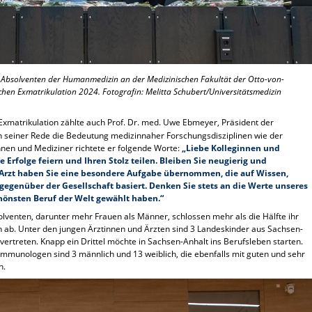
d Absolventen der Humanmedizin an der Medizinischen Fakultät der Otto-von-
chen Exmatrikulation 2024. Fotografin: Melitta Schubert/Universitätsmedizin
Exmatrikulation zählte auch Prof. Dr. med. Uwe Ebmeyer, Präsident der
 in seiner Rede die Bedeutung medizinnaher Forschungsdisziplinen wie der
nen und Mediziner richtete er folgende Worte:
„Liebe Kolleginnen und
e Erfolge feiern und Ihren Stolz teilen. Bleiben Sie neugierig und
er Arzt haben Sie eine besondere Aufgabe übernommen, die auf Wissen,
egenüber der Gesellschaft basiert. Denken Sie stets an die Werte unseres
hönsten Beruf der Welt gewählt haben.“
venten, darunter mehr Frauen als Männer, schlossen mehr als die Hälfte ihr
 ab. Unter den jungen Ärztinnen und Ärzten sind 3 Landeskinder aus Sachsen-
 vertreten. Knapp ein Drittel möchte in Sachsen-Anhalt ins Berufsleben starten.
munologen sind 3 männlich und 13 weiblich, die ebenfalls mit guten und sehr
n.