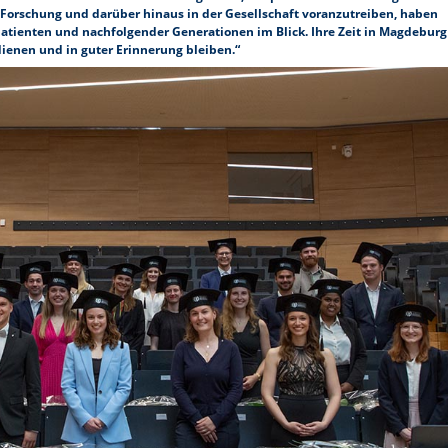
Forschung und darüber hinaus in der Gesellschaft voranzutreiben, haben
Patienten und nachfolgender Generationen im Blick. Ihre Zeit in Magdeburg
dienen und in guter Erinnerung bleiben.“