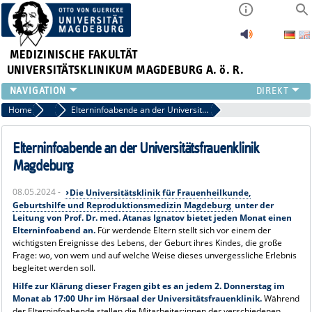
MEDIZINISCHE FAKULTÄT
UNIVERSITÄTSKLINIKUM MAGDEBURG A. ö. R.
INSTITUTE
Home
Archiv 2024 News
Elterninfoabende an der Universitätsfrauenklinik Magdeburg
KLINIKEN
ZENTRALE EINRICHTUNGEN
Elterninfoabende an der Universitätsfrauenklinik
FORSCHUNG
Magdeburg
PRESSE
08.05.2024 -
Die Universitätsklinik für Frauenheilkunde,
ÜBER UNS
Geburtshilfe und Reproduktionsmedizin Magdeburg
unter der
INTERNATIONAL
Leitung von Prof. Dr. med. Atanas Ignatov bietet jeden Monat einen
Elterninfoabend an.
Für werdende Eltern stellt sich vor einem der
INTRANET
wichtigsten Ereignisse des Lebens, der Geburt ihres Kindes, die große
Frage: wo, von wem und auf welche Weise dieses unvergessliche Erlebnis
begleitet werden soll.
Hilfe zur Klärung dieser Fragen gibt es an jedem 2. Donnerstag im
Monat ab 17:00 Uhr im Hörsaal der Universitätsfrauenklinik.
Während
der Elterninfoabende stellen die Mitarbeiter:innen der verschiedenen