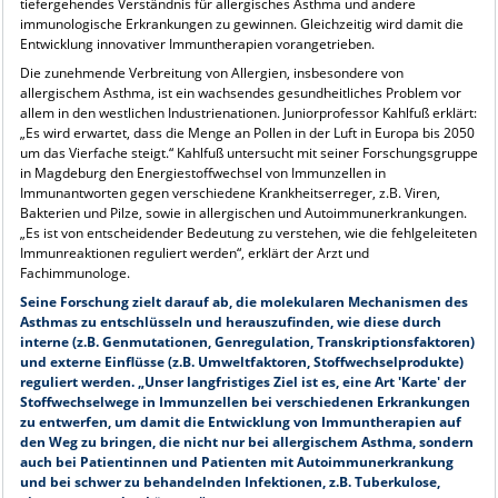
tiefergehendes Verständnis für allergisches Asthma und andere
immunologische Erkrankungen zu gewinnen. Gleichzeitig wird damit die
Entwicklung innovativer Immuntherapien vorangetrieben.
Die zunehmende Verbreitung von Allergien, insbesondere von
allergischem Asthma, ist ein wachsendes gesundheitliches Problem vor
allem in den westlichen Industrienationen. Juniorprofessor Kahlfuß erklärt:
„Es wird erwartet, dass die Menge an Pollen in der Luft in Europa bis 2050
um das Vierfache steigt.“ Kahlfuß untersucht mit seiner Forschungsgruppe
in Magdeburg den Energiestoffwechsel von Immunzellen in
Immunantworten gegen verschiedene Krankheitserreger, z.B. Viren,
Bakterien und Pilze, sowie in allergischen und Autoimmunerkrankungen.
„Es ist von entscheidender Bedeutung zu verstehen, wie die fehlgeleiteten
Immunreaktionen reguliert werden“, erklärt der Arzt und
Fachimmunologe.
Seine Forschung zielt darauf ab, die molekularen Mechanismen des
Asthmas zu entschlüsseln und herauszufinden, wie diese durch
interne (z.B. Genmutationen, Genregulation, Transkriptionsfaktoren)
und externe Einflüsse (z.B. Umweltfaktoren, Stoffwechselprodukte)
reguliert werden. „Unser langfristiges Ziel ist es, eine Art 'Karte' der
Stoffwechselwege in Immunzellen bei verschiedenen Erkrankungen
zu entwerfen, um damit die Entwicklung von Immuntherapien auf
den Weg zu bringen, die nicht nur bei allergischem Asthma, sondern
auch bei Patientinnen und Patienten mit Autoimmunerkrankung
und bei schwer zu behandelnden Infektionen, z.B. Tuberkulose,