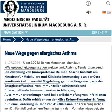
MEDIZINISCHE FAKULTÄT
UNIVERSITÄTSKLINIKUM MAGDEBURG A. ö. R.
INSTITUTE
Home
Archiv 2024 News
Neue Wege gegen allergisches Asthma
KLINIKEN
ZENTRALE EINRICHTUNGEN
Neue Wege gegen allergisches Asthma
FORSCHUNG
11.07.2024 -
Über 300 Millionen Menschen leben laut
PRESSE
Weltgesundheitsorganisation
weltweit mit Asthma, Tendenz steigend.
ÜBER UNS
Die Abteilung von Juniorprofessor Dr. med. Sascha Kahlfuß am
INTERNATIONAL
Institut für Molekulare und Klinische Immunologie an der Otto-
von-Guericke-Universität Magdeburg
geht der Frage nach, wie der
INTRANET
Energiestoffwechsel von Immunzellen schützende und
überschießende Immunantworten in Allergien,
Autoimmunerkrankungen und bei der Bekämpfung von Infektionen
beeinflusst. Dafür erhält er von der
Else Kröner-Fresenius-Stiftung
nun eine Förderung in Höhe von 410.000 Euro.
Die Forschungsarbeit
von Dr. Kahlfuß und seinem Team trägt mit dem Vorhaben dazu bei, ein