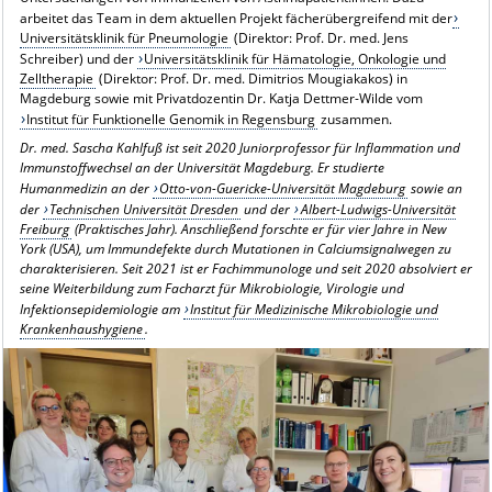
arbeitet das Team in dem aktuellen Projekt fächerübergreifend mit der
Universitätsklinik für Pneumologie
(Direktor: Prof. Dr. med. Jens
Schreiber) und der
Universitätsklinik für Hämatologie, Onkologie und
Zelltherapie
(Direktor: Prof. Dr. med. Dimitrios Mougiakakos) in
Magdeburg sowie mit Privatdozentin Dr. Katja Dettmer-Wilde vom
Institut für Funktionelle Genomik in Regensburg
zusammen.
Dr. med. Sascha Kahlfuß ist seit 2020 Juniorprofessor für Inflammation und
Immunstoffwechsel an der Universität Magdeburg. Er studierte
Humanmedizin an der
Otto-von-Guericke-Universität Magdeburg
sowie an
der
Technischen Universität Dresden
und der
Albert-Ludwigs-Universität
Freiburg
(Praktisches Jahr). Anschließend forschte er für vier Jahre in New
York (USA), um Immundefekte durch Mutationen in Calciumsignalwegen zu
charakterisieren. Seit 2021 ist er Fachimmunologe und seit 2020 absolviert er
seine Weiterbildung zum Facharzt für Mikrobiologie, Virologie und
Infektionsepidemiologie am
Institut für Medizinische Mikrobiologie und
Krankenhaushygiene
.