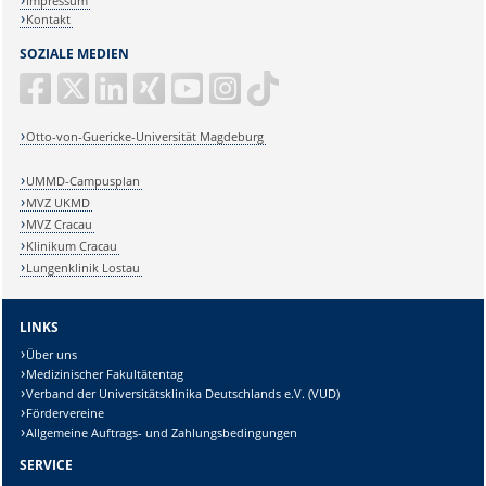
Impressum
Kontakt
SOZIALE MEDIEN
Otto-von-Guericke-Universität Magdeburg
UMMD-Campusplan
MVZ UKMD
MVZ Cracau
Klinikum Cracau
Lungenklinik Lostau
LINKS
Über uns
Medizinischer Fakultätentag
Verband der Universitätsklinika Deutschlands e.V. (VUD)
Fördervereine
Allgemeine Auftrags- und Zahlungsbedingungen
SERVICE