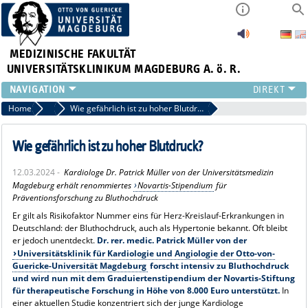
MEDIZINISCHE FAKULTÄT
UNIVERSITÄTSKLINIKUM MAGDEBURG A. ö. R.
INSTITUTE
Home
Archiv 2024 News
Wie gefährlich ist zu hoher Blutdruck?
KLINIKEN
ZENTRALE EINRICHTUNGEN
Wie gefährlich ist zu hoher Blutdruck?
FORSCHUNG
12.03.2024 -
Kardiologe Dr. Patrick Müller von der Universitätsmedizin
PRESSE
Magdeburg erhält renommiertes
Novartis-Stipendium
für
ÜBER UNS
Präventionsforschung zu Bluthochdruck
INTERNATIONAL
Er gilt als Risikofaktor Nummer eins für Herz-Kreislauf-Erkrankungen in
INTRANET
Deutschland: der Bluthochdruck, auch als Hypertonie bekannt. Oft bleibt
er jedoch unentdeckt.
Dr. rer. medic. Patrick Müller von der
Universitätsklinik für Kardiologie und Angiologie der Otto-von-
Guericke-Universität Magdeburg
forscht intensiv zu Bluthochdruck
und wird nun mit dem Graduiertenstipendium der Novartis-Stiftung
für therapeutische Forschung in Höhe von 8.000 Euro unterstützt.
In
einer aktuellen Studie konzentriert sich der junge Kardiologe