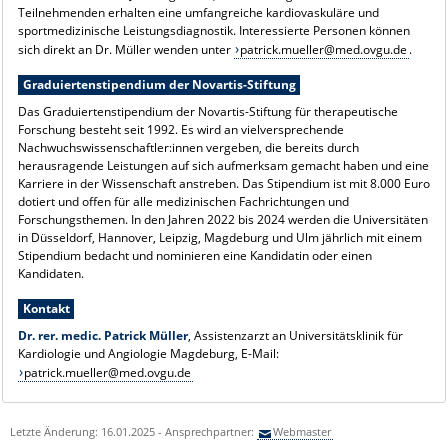
Teilnehmenden erhalten eine umfangreiche kardiovaskuläre und
sportmedizinische Leistungsdiagnostik. Interessierte Personen können
sich direkt an Dr. Müller wenden unter
patrick.mueller@med.ovgu.de
.
Graduiertenstipendium der Novartis-Stiftung
Das Graduiertenstipendium der Novartis-Stiftung für therapeutische
Forschung besteht seit 1992. Es wird an vielversprechende
Nachwuchswissenschaftler:innen vergeben, die bereits durch
herausragende Leistungen auf sich aufmerksam gemacht haben und eine
Karriere in der Wissenschaft anstreben. Das Stipendium ist mit 8.000 Euro
dotiert und offen für alle medizinischen Fachrichtungen und
Forschungsthemen. In den Jahren 2022 bis 2024 werden die Universitäten
in Düsseldorf, Hannover, Leipzig, Magdeburg und Ulm jährlich mit einem
Stipendium bedacht und nominieren eine Kandidatin oder einen
Kandidaten.
Kontakt
Dr. rer. medic. Patrick Müller
, Assistenzarzt an Universitätsklinik für
Kardiologie und Angiologie Magdeburg, E-Mail:
patrick.mueller@med.ovgu.de
Letzte Änderung: 16.01.2025 - Ansprechpartner:
Webmaster