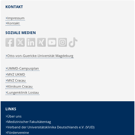
KONTAKT
Impressum
Kontakt
SOZIALE MEDIEN
Otto-von-Guericke-Universität Magdeburg
UMMD-Campusplan
MVZ UKMD
MVZ Cracau
Klinikum Cracau
Lungenklinik Lostau
LINKS
Über uns
Medizinischer Fakultätentag
Verband der Universitätsklinika Deutschlands e.V. (VUD)
Fördervereine