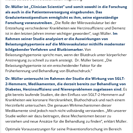
Dr. Müller ist „Clinician Scientist“ und somit sowohl in die Forschung
als auch in die Patientenversorgung eingebunden. Das
Graduiertenstipendium ermöglicht es ihm, seine eigenständige
Forschung voranzutreiben
. „Die Rolle der Mikrovaskulatur bei der
Entstehung verschiedener Krankheiten wie Herzinsuffizienz und Demenz
ist in den letzten Jahren immer wichtiger geworden“, sagt Müller.
Im
Rahmen seiner Studie analysiert er die Auswirkungen von
Belastungshypertonie auf die Mikrovaskulatur mithilfe modernster
bildgebender Verfahren und Blutbiomarker.
Von
Belastungshypertonie spricht man, wenn der Blutdruck unter körperlicher
Anstrengung zu schnell zu stark ansteigt. Dr. Müller betont: „Die
Belastungshypertonie ist ein entscheidender Faktor für die
Früherkennung und Behandlung von Bluthochdruck.“
Dr. Müller untersucht im Rahmen der Studie die Wirkung von SGLT-
2-Hemmern, Medikamenten, die derzeit bereits zur Behandlung von
Diabetes, Herzinsuffizienz und Nierenproblemen zugelassen sind.
Es
gibt bereits laufende Studien, die den Einfluss von SGLT-2-Hemmern auf
Krankheiten wie koronare Herzkrankheit, Bluthochdruck und nach einem
Herzinfarkt untersuchen. Die genauen Wirkmechanismen dieser
Medikamente sind jedoch noch nicht vollständig verstanden. „Mit unserer
Studie wollen wir dazu beitragen, diese Mechanismen besser zu
verstehen und neue Ansätze für die Behandlung zu finden“, erklärt Müller.
Optimale Voraussetzungen für seine Präventionsforschung im Bereich