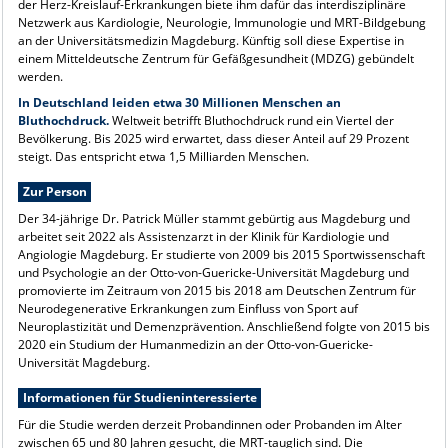
der Herz-Kreislauf-Erkrankungen biete ihm dafür das interdisziplinäre
Netzwerk aus Kardiologie, Neurologie, Immunologie und MRT-Bildgebung
an der Universitätsmedizin Magdeburg. Künftig soll diese Expertise in
einem Mitteldeutsche Zentrum für Gefäßgesundheit (MDZG) gebündelt
werden.
In Deutschland leiden etwa 30 Millionen Menschen an
Bluthochdruck.
Weltweit betrifft Bluthochdruck rund ein Viertel der
Bevölkerung. Bis 2025 wird erwartet, dass dieser Anteil auf 29 Prozent
steigt. Das entspricht etwa 1,5 Milliarden Menschen.
Zur Person
Der 34-jährige Dr. Patrick Müller stammt gebürtig aus Magdeburg und
arbeitet seit 2022 als Assistenzarzt in der Klinik für Kardiologie und
Angiologie Magdeburg. Er studierte von 2009 bis 2015 Sportwissenschaft
und Psychologie an der Otto-von-Guericke-Universität Magdeburg und
promovierte im Zeitraum von 2015 bis 2018 am Deutschen Zentrum für
Neurodegenerative Erkrankungen zum Einfluss von Sport auf
Neuroplastizität und Demenzprävention. Anschließend folgte von 2015 bis
2020 ein Studium der Humanmedizin an der Otto-von-Guericke-
Universität Magdeburg.
Informationen für Studieninteressierte
Für die Studie werden derzeit Probandinnen oder Probanden im Alter
zwischen 65 und 80 Jahren gesucht, die MRT-tauglich sind. Die