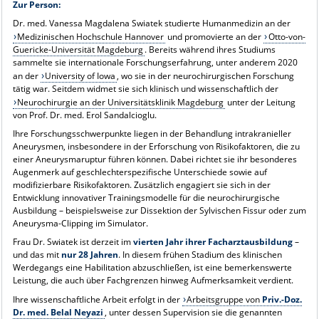
Zur Person:
Dr. med. Vanessa Magdalena Swiatek studierte Humanmedizin an der
Medizinischen Hochschule Hannover
und promovierte an der
Otto-von-
Guericke-Universität Magdeburg
. Bereits während ihres Studiums
sammelte sie internationale Forschungserfahrung, unter anderem 2020
an der
University of Iowa
, wo sie in der neurochirurgischen Forschung
tätig war. Seitdem widmet sie sich klinisch und wissenschaftlich der
Neurochirurgie an der Universitätsklinik Magdeburg
unter der Leitung
von Prof. Dr. med. Erol Sandalcioglu.
Ihre Forschungsschwerpunkte liegen in der Behandlung intrakranieller
Aneurysmen, insbesondere in der Erforschung von Risikofaktoren, die zu
einer Aneurysmaruptur führen können. Dabei richtet sie ihr besonderes
Augenmerk auf geschlechterspezifische Unterschiede sowie auf
modifizierbare Risikofaktoren. Zusätzlich engagiert sie sich in der
Entwicklung innovativer Trainingsmodelle für die neurochirurgische
Ausbildung – beispielsweise zur Dissektion der Sylvischen Fissur oder zum
Aneurysma-Clipping im Simulator.
Frau Dr. Swiatek ist derzeit im
vierten Jahr ihrer Facharztausbildung
–
und das mit
nur 28 Jahren
. In diesem frühen Stadium des klinischen
Werdegangs eine Habilitation abzuschließen, ist eine bemerkenswerte
Leistung, die auch über Fachgrenzen hinweg Aufmerksamkeit verdient.
Ihre wissenschaftliche Arbeit erfolgt in der
Arbeitsgruppe von
Priv.-Doz.
Dr. med. Belal Neyazi
, unter dessen Supervision sie die genannten