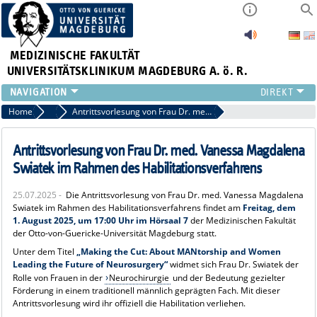
MEDIZINISCHE FAKULTÄT
UNIVERSITÄTSKLINIKUM MAGDEBURG A. ö. R.
INSTITUTE
Home
Archiv 2025 News
Antrittsvorlesung von Frau Dr. med. Vanessa Magdalena Swiatek im Rahmen des Habilitationsverfahrens
KLINIKEN
ZENTRALE EINRICHTUNGEN
Antrittsvorlesung von Frau Dr. med. Vanessa Magdalena
FORSCHUNG
Swiatek im Rahmen des Habilitationsverfahrens
PRESSE
25.07.2025 -
Die Antrittsvorlesung von Frau Dr. med. Vanessa Magdalena
ÜBER UNS
Swiatek im Rahmen des Habilitationsverfahrens findet am
Freitag, dem
INTERNATIONAL
1. August 2025, um 17:00 Uhr im Hörsaal 7
der Medizinischen Fakultät
der Otto-von-Guericke-Universität Magdeburg statt.
INTRANET
Unter dem Titel
„Making the Cut: About MANtorship and Women
Leading the Future of Neurosurgery“
widmet sich Frau Dr. Swiatek der
Rolle von Frauen in der
Neurochirurgie
und der Bedeutung gezielter
Förderung in einem traditionell männlich geprägten Fach. Mit dieser
Antrittsvorlesung wird ihr offiziell die Habilitation verliehen.