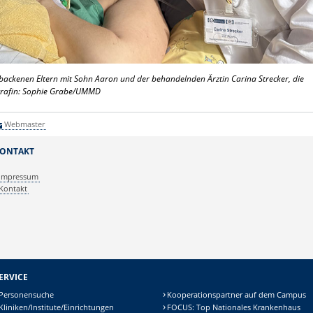
gebackenen Eltern mit Sohn Aaron und der behandelnden Ärztin Carina Strecker, die
ografin: Sophie Grabe/UMMD
Webmaster
ONTAKT
Impressum
Kontakt
ERVICE
Personensuche
Kooperationspartner auf dem Campus
Kliniken/Institute/Einrichtungen
FOCUS: Top Nationales Krankenhaus