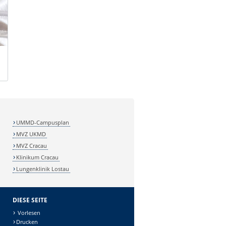
UMMD-Campusplan
MVZ UKMD
MVZ Cracau
Klinikum Cracau
Lungenklinik Lostau
DIESE SEITE
Vorlesen
Drucken