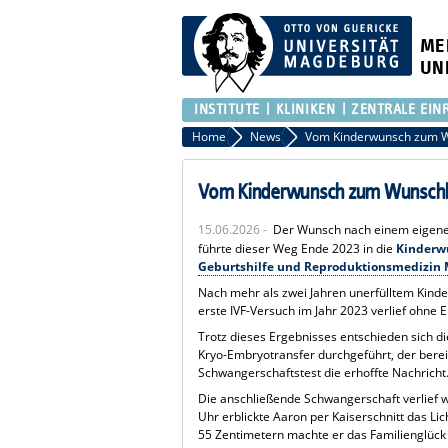
ME
UN
INSTITUTE
KLINIKEN
ZENTRALE EIN
Home
News
Vom Kinderwunsch zum Wunschkin
15.06.2026 -
Der Wunsch nach einem eigenen 
führte dieser Weg Ende 2023 in die
Kinderw
Geburtshilfe und Reproduktionsmedizin
Nach mehr als zwei Jahren unerfülltem Kinde
erste IVF-Versuch im Jahr 2023 verlief ohne E
Trotz dieses Ergebnisses entschieden sich 
Kryo-Embryotransfer durchgeführt, der bereit
Schwangerschaftstest die erhoffte Nachricht
Die anschließende Schwangerschaft verlief w
Uhr erblickte Aaron per Kaiserschnitt das L
55 Zentimetern machte er das Familienglück 