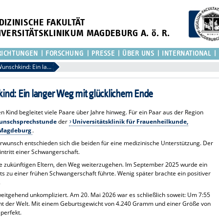
DIZINISCHE FAKULTÄT
IVERSITÄTSKLINIKUM MAGDEBURG A. ö. R.
RICHTUNGEN
FORSCHUNG
PRESSE
ÜBER UNS
INTERNATIONAL
Vom Kinderwunsch zum Wunschkind: Ein langer Weg mit glücklichem Ende
d: Ein langer Weg mit glücklichem Ende
Kind begleitet viele Paare über Jahre hinweg. Für ein Paar aus der Region
unschsprechstunde
der
Universitätsklinik für Frauenheilkunde,
 Magdeburg
.
rwunsch entschieden sich die beiden für eine medizinische Unterstützung. Der
intritt einer Schwangerschaft.
die zukünftigen Eltern, den Weg weiterzugehen. Im September 2025 wurde ein
s zu einer frühen Schwangerschaft führte. Wenig später brachte ein positiver
.
eitgehend unkompliziert. Am 20. Mai 2026 war es schließlich soweit: Um 7:55
icht der Welt. Mit einem Geburtsgewicht von 4.240 Gramm und einer Größe von
perfekt.