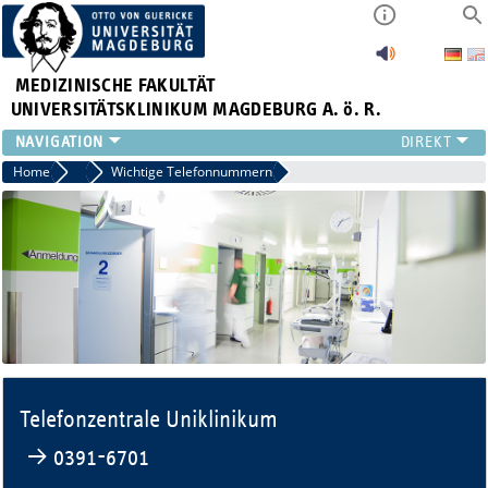
MEDIZINISCHE FAKULTÄT
UNIVERSITÄTSKLINIKUM MAGDEBURG A. ö. R.
INSTITUTE
Home
Patienten & Gäste
Wichtige Telefonnummern
KLINIKEN
ZENTRALE EINRICHTUNGEN
FORSCHUNG
PRESSE
ÜBER UNS
INTERNATIONAL
INTRANET
Telefonzentrale Uniklinikum
→ 0391-6701