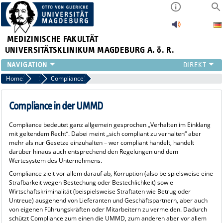
MEDIZINISCHE FAKULTÄT
UNIVERSITÄTSKLINIKUM MAGDEBURG A. ö. R.
INSTITUTE
Home
Über uns
Compliance
KLINIKEN
ZENTRALE EINRICHTUNGEN
Compliance in der UMMD
FORSCHUNG
Compliance bedeutet ganz allgemein gesprochen „Verhalten im Einklang
PRESSE
mit geltendem Recht“. Dabei meint „sich compliant zu verhalten“ aber
ÜBER UNS
mehr als nur Gesetze einzuhalten – wer compliant handelt, handelt
darüber hinaus auch entsprechend den Regelungen und dem
INTERNATIONAL
Wertesystem des Unternehmens.
INTRANET
Compliance zielt vor allem darauf ab, Korruption (also beispielsweise eine
Strafbarkeit wegen Bestechung oder Bestechlichkeit) sowie
Wirtschaftskriminalität (beispielsweise Straftaten wie Betrug oder
Untreue) ausgehend von Lieferanten und Geschäftspartnern, aber auch
von eigenen Führungskräften oder Mitarbeitern zu vermeiden. Dadurch
schützt Compliance zum einen die UMMD, zum anderen aber vor allem