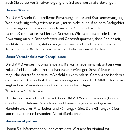
auch Sie selbst vor Strafverfolgung und Schadensersatzforderungen.
Unsere Werte
Die UMMD steht für exzellente Forschung, Lehre und Krankenversorgung.
Wer langfristig erfolgreich sein will, muss nicht nur auf seinem Fachgebiet
herausragend sein, sondern sich auch an Recht und Gesetze
halten.
Compliance
ist hier das Stichwort. Wir haben dabei die klare
Erwartung an alle Beschäftigten und Geschäftspartner, dass Ehrlichkeit,
Rechtstreue und Integrität unser gemeinsames Handeln bestimmen.
Korruption und Wirtschaftskriminalität dürfen wir nicht dulden.
Unser Verständnis von Compliance
Die UMMD versteht Compliance als Risikomanagement mit präventivem
Fokus. Ziel ist es, als fairer und vertrauenswürdiger Geschäftspartner
mögliche Verstöße bereits im Vorfeld zu verhindern. Compliance ist damit
essenzieller Bestandteil des Risikomanagements in der UMMD. Der Fokus
liegt auf der Prävention von Korruption und sonstiger
Wirtschaftskriminalität.
Die Basis unseres Handelns setzt der UMMD Verhaltenskodex (Code of
Conduct). Er definiert Standards und Erwartungen an das tägliche
Handeln unserer Mitarbeiter und Führungskräfte. Den Führungskräften
kommt dabei eine besondere Vorbildfunktion zu.
Hinweise abgeben
Haben Sie Informationen über vermutete Wirtschaftskriminalität,