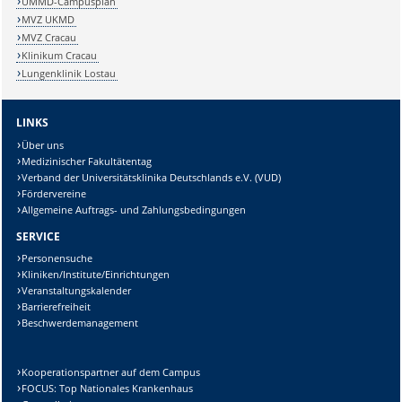
UMMD-Campusplan
MVZ UKMD
MVZ Cracau
Klinikum Cracau
Lungenklinik Lostau
LINKS
Über uns
Medizinischer Fakultätentag
Verband der Universitätsklinika Deutschlands e.V. (VUD)
Fördervereine
Allgemeine Auftrags- und Zahlungsbedingungen
SERVICE
Personensuche
Kliniken/Institute/Einrichtungen
Veranstaltungskalender
Barrierefreiheit
Beschwerdemanagement
Kooperationspartner auf dem Campus
FOCUS: Top Nationales Krankenhaus