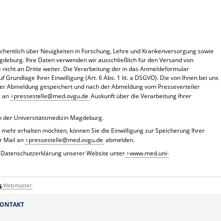
wöchentlich über Neuigkeiten in Forschung, Lehre und Krankenversorgung sowie
gdeburg. Ihre Daten verwenden wir ausschließlich für den Versand von
 nicht an Dritte weiter. Die Verarbeitung der in das Anmeldeformular
 Grundlage Ihrer Einwilligung (Art. 6 Abs. 1 lit. a DSGVO). Die von Ihnen bei uns
hrer Abmeldung gespeichert und nach der Abmeldung vom Presseverteiler
l an
pressestelle@med.ovgu.de
Auskunft über die Verarbeitung Ihrer
en der Universitätsmedizin Magdeburg.
 mehr erhalten möchten, können Sie die Einwilligung zur Speicherung Ihrer
er Mail an
pressestelle@med.ovgu.de
abmelden.
er Datenschutzerklärung unserer Website unter
www.med.uni-
Webmaster
ONTAKT