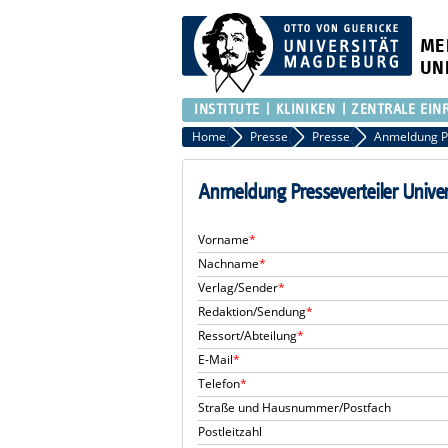
ME
UN
INSTITUTE
KLINIKEN
ZENTRALE EIN
Home
Presse
Presse
Anmeldung Presseverteiler Unive
Vorname
*
Nachname
*
Verlag/Sender
*
Redaktion/Sendung
*
Ressort/Abteilung
*
E-Mail
*
Telefon
*
Straße und Hausnummer/Postfach
Postleitzahl