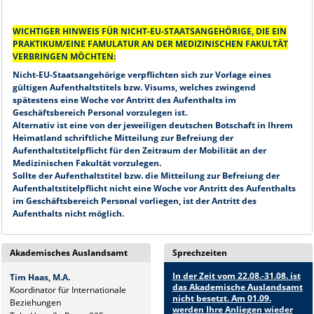
WICHTIGER HINWEIS FÜR NICHT-EU-STAATSANGEHÖRIGE, DIE EIN
PRAKTIKUM/EINE FAMULATUR AN DER MEDIZINISCHEN FAKULTÄT
VERBRINGEN MÖCHTEN:
Nicht-EU-Staatsangehörige verpflichten sich zur Vorlage eines
gültigen Aufenthaltstitels bzw. Visums, welches zwingend
spätestens eine Woche vor Antritt des Aufenthalts im
Geschäftsbereich Personal vorzulegen ist.
Alternativ ist eine von der jeweiligen deutschen Botschaft in Ihrem
Heimatland schriftliche Mitteilung zur Befreiung der
Aufenthaltstitelpflicht für den Zeitraum der Mobilität an der
Medizinischen Fakultät vorzulegen.
Sollte der Aufenthaltstitel bzw. die Mitteilung zur Befreiung der
Aufenthaltstitelpflicht nicht eine Woche vor Antritt des Aufenthalts
im Geschäftsbereich Personal vorliegen, ist der Antritt des
Aufenthalts nicht möglich.
Akademisches Auslandsamt
Sprechzeiten
In der Zeit vom 22.08.-31.08. ist
Tim Haas, M.A.
das Akademische Auslandsamt
Koordinator für Internationale
nicht besetzt. Am 01.09.
Beziehungen
werden Ihre Anliegen wieder