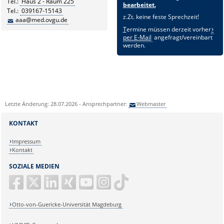
Tel.:
Haus 2 - Raum 225
bearbeitet.
Tel.:
039167-15143
z.Zt. keine feste Sprechzeit!
aaa@med.ovgu.de
T
ermine müssen derzeit vorher
per E-Mail
angefragt/vereinbart
werden.
Letzte Änderung: 28.07.2026 - Ansprechpartner:
Webmaster
KONTAKT
Impressum
Kontakt
SOZIALE MEDIEN
Otto-von-Guericke-Universität Magdeburg