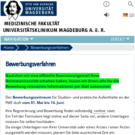
MEDIZINISCHE FAKULTÄT
UNIVERSITÄTSKLINIKUM MAGDEBURG A. ö. R.
INSTITUTE
Home
Erasmus+/WELTWEIT Praktika an der FME
Bewerbungsverfahren
KLINIKEN
ZENTRALE EINRICHTUNGEN
Bewerbungsverfahren
FORSCHUNG
Nachdem wir eine offizielle Nominierungsmail Ihrer
PRESSE
Heimatuniversität erhalten haben, lassen wir Ihnen alle für die
ÜBER UNS
Bewerbung relevanten Informationen per Mail zukommen.
INTERNATIONAL
Der
Bewerbungszeitraum
für Studien- und praktische Aufenthalte an der
INTRANET
FME läuft
vom 01. Mai bis 14. Juni
.
Ihre Registrierung und Bewerbung findet vollständig
online
statt.
Ein Teil der Formulare liegt online auf dieser Seite vor, andere Unterlagen
müssen Sie selbst hochladen.
Da einige Unterlagen von Ihrer Universität oder eines Arztes / einer Ärztin
ausgestellt werden müssen, planen Sie bitte ausreichend Zeit ein.