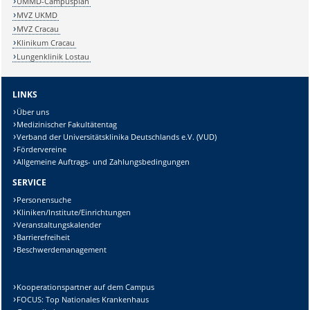
UMMD-Campusplan
MVZ UKMD
MVZ Cracau
Klinikum Cracau
Lungenklinik Lostau
LINKS
Über uns
Medizinischer Fakultätentag
Verband der Universitätsklinika Deutschlands e.V. (VUD)
Fördervereine
Allgemeine Auftrags- und Zahlungsbedingungen
SERVICE
Personensuche
Kliniken/Institute/Einrichtungen
Veranstaltungskalender
Barrierefreiheit
Beschwerdemanagement
Kooperationspartner auf dem Campus
FOCUS: Top Nationales Krankenhaus