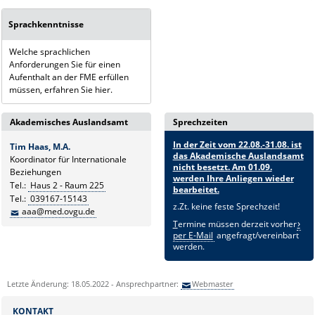
Sprachkenntnisse
Welche sprachlichen
Anforderungen Sie für einen
Aufenthalt an der FME erfüllen
müssen, erfahren Sie hier.
Akademisches Auslandsamt
Sprechzeiten
In der Zeit vom 22.08.-31.08. ist
Tim Haas, M.A.
das Akademische Auslandsamt
Koordinator für Internationale
nicht besetzt. Am 01.09.
Beziehungen
werden Ihre Anliegen wieder
Tel.:
Haus 2 - Raum 225
bearbeitet.
Tel.:
039167-15143
z.Zt. keine feste Sprechzeit!
aaa@med.ovgu.de
T
ermine müssen derzeit vorher
per E-Mail
angefragt/vereinbart
werden.
Letzte Änderung: 18.05.2022 - Ansprechpartner:
Webmaster
KONTAKT