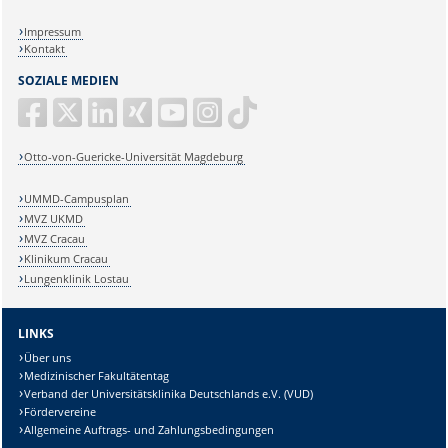
Impressum
Kontakt
SOZIALE MEDIEN
Otto-von-Guericke-Universität Magdeburg
UMMD-Campusplan
MVZ UKMD
MVZ Cracau
Klinikum Cracau
Lungenklinik Lostau
LINKS
Über uns
Medizinischer Fakultätentag
Verband der Universitätsklinika Deutschlands e.V. (VUD)
Fördervereine
Allgemeine Auftrags- und Zahlungsbedingungen