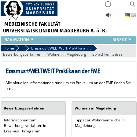
MEDIZINISCHE FAKULTÄT
UNIVERSITÄTSKLINIKUM MAGDEBURG A. ö. R.
INSTITUTE
Home
Incoming - Wege an die Medizinische Fakultät
Erasmus+/WELTWEIT Praktika an der FME
Bewerbungsverfahren
Wohnen in Magdeburg
Sprachkenntnisse
KLINIKEN
ZENTRALE EINRICHTUNGEN
Erasmus+/WELTWEIT Praktika an der FME
FORSCHUNG
PRESSE
Alle aktuellen Informationen rund um ein Praktikum an der FME finden Sie
ÜBER UNS
hier:
INTERNATIONAL
INTRANET
Bewerbungsverfahren
Wohnen in Magdeburg
Informationen zum
Tipps zur Wohnraumsuche in
Bewerbungsverfahren im
Magdeburg.
Erasmus+ Programm