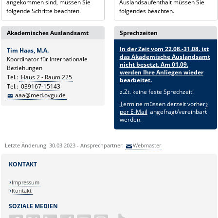
angekommen sind, müssen Sie
Auslandsaufenthalt müssen Sie
folgende Schritte beachten.
folgendes beachten.
Akademisches Auslandsamt
Sprechzeiten
In der Zeit vom 22.08.-31.08. ist
Tim Haas, M.A.
das Akademische Auslandsamt
Koordinator für Internationale
nicht besetzt. Am 01.09.
Beziehungen
werden Ihre Anliegen wieder
Tel.:
Haus 2 - Raum 225
bearbeitet.
Tel.:
039167-15143
z.Zt. keine feste Sprechzeit!
aaa@med.ovgu.de
T
ermine müssen derzeit vorher
per E-Mail
angefragt/vereinbart
werden.
Letzte Änderung: 30.03.2023 - Ansprechpartner:
Webmaster
KONTAKT
Impressum
Kontakt
SOZIALE MEDIEN