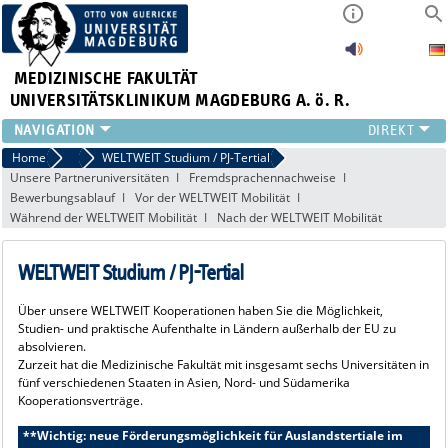
MEDIZINISCHE FAKULTÄT
UNIVERSITÄTSKLINIKUM MAGDEBURG A. ö. R.
INSTITUTE
Home
Studierende der Medizinischen Fakultät
WELTWEIT Studium / PJ-Tertial
Unsere Partneruniversitäten
Fremdsprachennachweise
KLINIKEN
Bewerbungsablauf
Vor der WELTWEIT Mobilität
ZENTRALE EINRICHTUNGEN
Während der WELTWEIT Mobilität
Nach der WELTWEIT Mobilität
FORSCHUNG
PRESSE
WELTWEIT Studium / PJ-Tertial
ÜBER UNS
INTERNATIONAL
Über unsere WELTWEIT Kooperationen haben Sie die Möglichkeit,
Studien- und praktische Aufenthalte in Ländern außerhalb der EU zu
INTRANET
absolvieren.
Zurzeit hat die Medizinische Fakultät mit insgesamt sechs Universitäten in
fünf verschiedenen Staaten in Asien, Nord- und Südamerika
Kooperationsverträge.
**Wichtig: neue Förderungsmöglichkeit für Auslandstertiale im