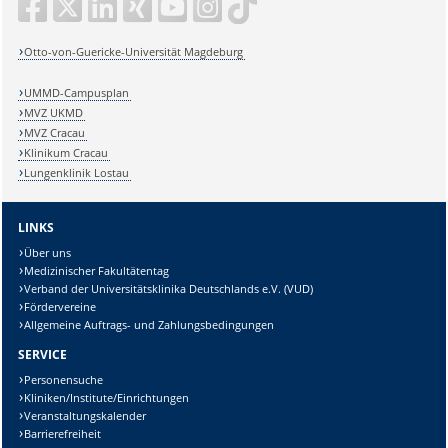
Otto-von-Guericke-Universität Magdeburg
UMMD-Campusplan
MVZ UKMD
MVZ Cracau
Klinikum Cracau
Lungenklinik Lostau
LINKS
Über uns
Medizinischer Fakultätentag
Verband der Universitätsklinika Deutschlands e.V. (VUD)
Fördervereine
Allgemeine Auftrags- und Zahlungsbedingungen
SERVICE
Personensuche
Kliniken/Institute/Einrichtungen
Veranstaltungskalender
Barrierefreiheit